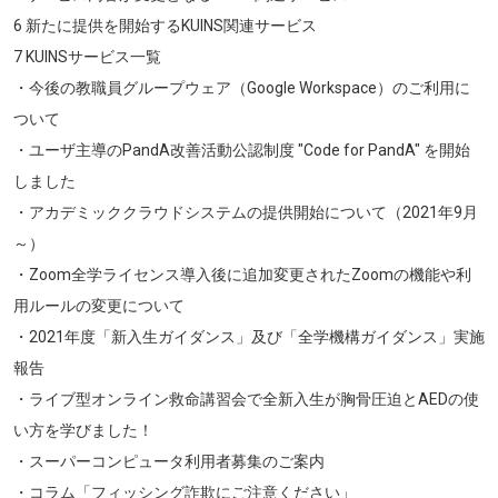
6 新たに提供を開始するKUINS関連サービス
7 KUINSサービス一覧
・今後の教職員グループウェア（Google Workspace）のご利用に
ついて
・ユーザ主導のPandA改善活動公認制度 "Code for PandA" を開始
しました
・アカデミッククラウドシステムの提供開始について（2021年9月
～）
・Zoom全学ライセンス導入後に追加変更されたZoomの機能や利
用ルールの変更について
・2021年度「新入生ガイダンス」及び「全学機構ガイダンス」実施
報告
・ライブ型オンライン救命講習会で全新入生が胸骨圧迫とAEDの使
い方を学びました！
・スーパーコンピュータ利用者募集のご案内
・コラム「フィッシング詐欺にご注意ください」