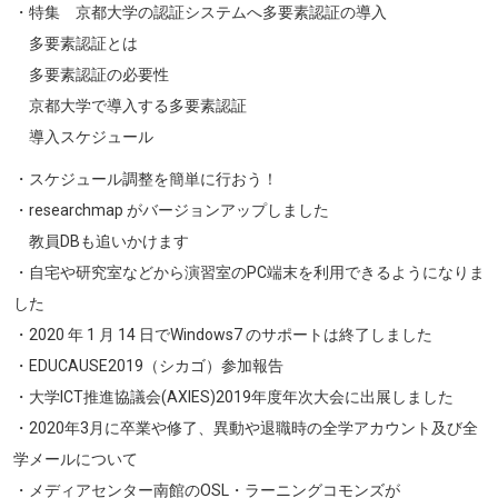
・特集 京都大学の認証システムへ多要素認証の導入
多要素認証とは
多要素認証の必要性
京都大学で導入する多要素認証
導入スケジュール
・スケジュール調整を簡単に行おう！
・researchmap がバージョンアップしました
教員DBも追いかけます
・自宅や研究室などから演習室のPC端末を利用できるようになりま
した
・2020 年 1 月 14 日でWindows7 のサポートは終了しました
・EDUCAUSE2019（シカゴ）参加報告
・大学ICT推進協議会(AXIES)2019年度年次大会に出展しました
・2020年3月に卒業や修了、異動や退職時の全学アカウント及び全
学メールについて
・メディアセンター南館のOSL・ラーニングコモンズが