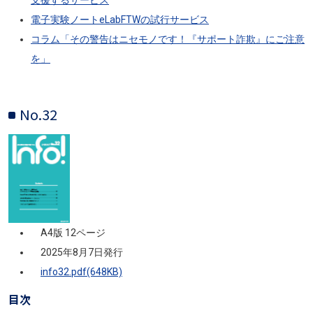
電子実験ノートeLabFTWの試行サービス
コラム「その警告はニセモノです！『サポート詐欺』にご注意
を」
No.32
画像
A4版 12ページ
2025年8月7日発行
info32.pdf(648KB)
目次