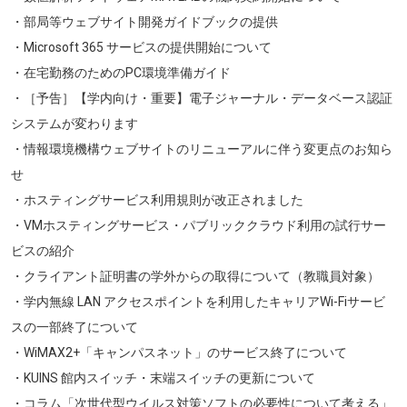
・部局等ウェブサイト開発ガイドブックの提供
・Microsoft 365 サービスの提供開始について
・在宅勤務のためのPC環境準備ガイド
・［予告］【学内向け・重要】電子ジャーナル・データベース認証
システムが変わります
・情報環境機構ウェブサイトのリニューアルに伴う変更点のお知ら
せ
・ホスティングサービス利用規則が改正されました
・VMホスティングサービス・パブリッククラウド利用の試行サー
ビスの紹介
・クライアント証明書の学外からの取得について（教職員対象）
・学内無線 LAN アクセスポイントを利用したキャリアWi-Fiサービ
スの一部終了について
・WiMAX2+「キャンパスネット」のサービス終了について
・KUINS 館内スイッチ・末端スイッチの更新について
・コラム「次世代型ウイルス対策ソフトの必要性について考える」