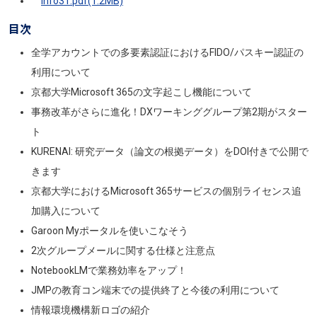
info31.pdf(1.2MB)
目次
全学アカウントでの多要素認証におけるFIDO/パスキー認証の
利用について
京都大学Microsoft 365の文字起こし機能について
事務改革がさらに進化！DXワーキンググループ第2期がスター
ト
KURENAI: 研究データ（論文の根拠データ）をDOI付きで公開で
きます
京都大学におけるMicrosoft 365サービスの個別ライセンス追
加購入について
Garoon Myポータルを使いこなそう
2次グループメールに関する仕様と注意点
NotebookLMで業務効率をアップ！
JMPの教育コン端末での提供終了と今後の利用について
情報環境機構新ロゴの紹介