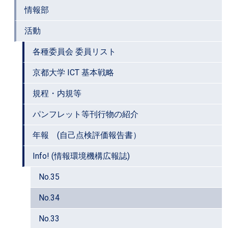
情報部
活動
各種委員会 委員リスト
京都大学 ICT 基本戦略
規程・内規等
パンフレット等刊行物の紹介
年報 (自己点検評価報告書）
Info! (情報環境機構広報誌)
No.35
No.34
No.33