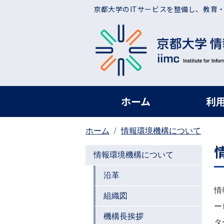
メインコンテンツに移動
京都大学のITサービスを整備し、教育
ヘッダー グローバ
ホーム
利
ホーム
情報環境機構について
情報環境機構について
沿革
情
組織図
ー
機構長挨拶
タ