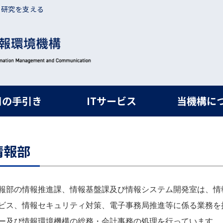
・研究を支える
ルナビ
用の手引き
ITサービス
当機構に
情報部
報部の情報推進課、情報基盤課及び情報システム開発室は、情
ビス、情報セキュリティ対策、電子事務局推進等に係る業務を
ー及び情報環境機構の総務・会計事務の処理を行っています。