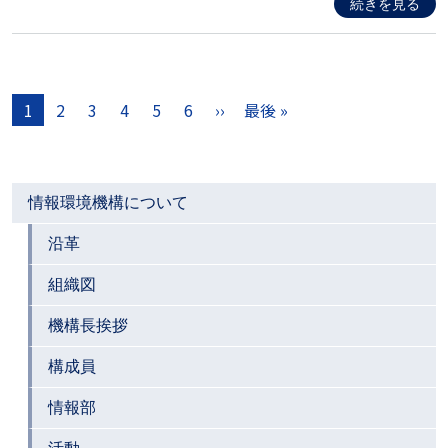
続きを見る
ページ送り
1
2
3
4
5
6
››
最後 »
次ページ
最終ページ
情報環境機構について
沿革
組織図
機構長挨拶
構成員
情報部