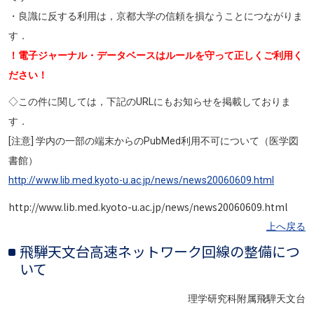
・良識に反する利用は，京都大学の信頼を損なうことにつながりま
す．
！電子ジャーナル・データベースはルールを守って正しくご利用く
ださい！
◇この件に関しては，下記のURLにもお知らせを掲載しておりま
す．
[注意] 学内の一部の端末からのPubMed利用不可について（医学図
書館）
http://www.lib.med.kyoto-u.ac.jp/news/news20060609.html
http://www.lib.med.kyoto-u.ac.jp/news/news20060609.html
上へ戻る
飛騨天文台高速ネットワーク回線の整備につ
いて
理学研究科附属飛騨天文台