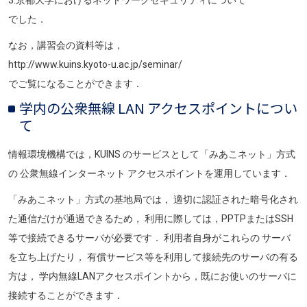
3.京都大学におけるネットワークセキュリティについて
でした．
なお，講習会の資料等は，
http://www.kuins.kyoto-u.ac.jp/seminar/
でご覧になることができます．
学内の公衆無線 LAN アクセスポイントについ
て
情報環境機構では，KUINS のサービスとして「みあこネット」方式
の 公衆無線インターネット アクセスポイントを運用しています．
「みあこネット」方式の基地局では， 適切に認証された暗号化され
た通信だけが通過できるため， 利用に際しては，PPTPまたはSSH
等で接続できるサーバが必要です． 利用者自身がこれらの サーバ
を立ち上げたり， 有償サービス等を利用して接続先のサーバの有る
方は， 学内無線LANアクセスポイントから，既にお使いのサーバに
接続することができます．