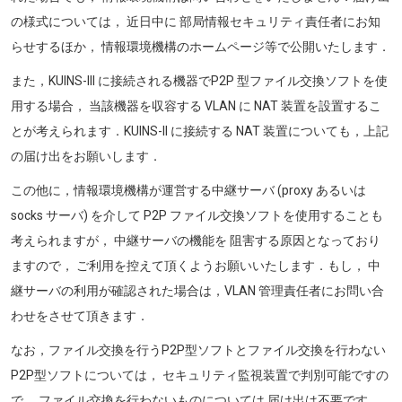
の様式については， 近日中に 部局情報セキュリティ責任者にお知
らせするほか， 情報環境機構のホームページ等で公開いたします．
また，KUINS-III に接続される機器でP2P 型ファイル交換ソフトを使
用する場合， 当該機器を収容する VLAN に NAT 装置を設置するこ
とが考えられます．KUINS-II に接続する NAT 装置についても，上記
の届け出をお願いします．
この他に，情報環境機構が運営する中継サーバ (proxy あるいは
socks サーバ) を介して P2P ファイル交換ソフトを使用することも
考えられますが， 中継サーバの機能を 阻害する原因となっており
ますので， ご利用を控えて頂くようお願いいたします．もし， 中
継サーバの利用が確認された場合は，VLAN 管理責任者にお問い合
わせをさせて頂きます．
なお，ファイル交換を行うP2P型ソフトとファイル交換を行わない
P2P型ソフトについては， セキュリティ監視装置で判別可能ですの
で， ファイル交換を行わないものについては 届け出は不要です．