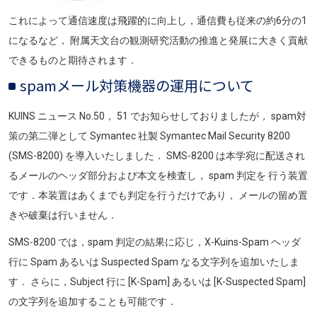
これによって通信速度は飛躍的に向上し，通信費も従来の約6分の1
になるなど， 附属天文台の観測研究活動の推進と発展に大きく貢献
できるものと期待されます．
spamメール対策機器の運用について
KUINS ニュース No.50， 51 でお知らせしておりましたが， spam対
策の第二弾として Symantec 社製 Symantec Mail Security 8200
(SMS-8200) を導入いたしました． SMS-8200 は本学宛に配送され
るメールのヘッダ部分および本文を検査し， spam 判定を 行う装置
です．本装置はあくまでも判定を行うだけであり， メールの留め置
きや破棄は行いません．
SMS-8200 では，spam 判定の結果に応じ，X-Kuins-Spam ヘッダ
行に Spam あるいは Suspected Spam なる文字列を追加いたしま
す． さらに，Subject 行に [K-Spam] あるいは [K-Suspected Spam]
の文字列を追加することも可能です．