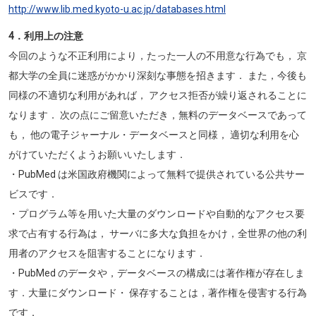
http://www.lib.med.kyoto-u.ac.jp/databases.html
4．利用上の注意
今回のような不正利用により，たった一人の不用意な行為でも， 京
都大学の全員に迷惑がかかり深刻な事態を招きます． また，今後も
同様の不適切な利用があれば， アクセス拒否が繰り返されることに
なります． 次の点にご留意いただき，無料のデータベースであって
も， 他の電子ジャーナル・データベースと同様， 適切な利用を心
がけていただくようお願いいたします．
・PubMed は米国政府機関によって無料で提供されている公共サー
ビスです．
・プログラム等を用いた大量のダウンロードや自動的なアクセス要
求で占有する行為は， サーバに多大な負担をかけ，全世界の他の利
用者のアクセスを阻害することになります．
・PubMed のデータや，データベースの構成には著作権が存在しま
す．大量にダウンロード・ 保存することは，著作権を侵害する行為
です．