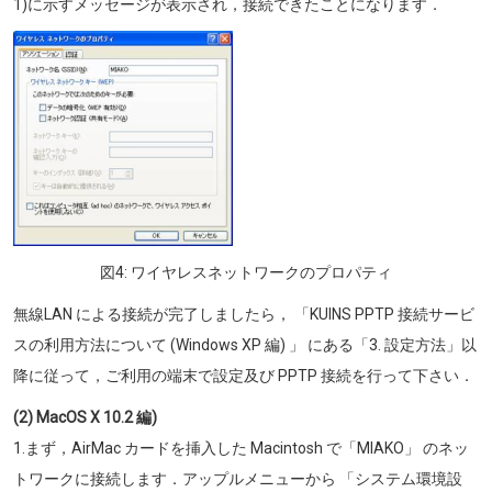
1)に示すメッセージが表示され，接続できたことになります．
画像
図4: ワイヤレスネットワークのプロパティ
無線LAN による接続が完了しましたら， 「KUINS PPTP 接続サービ
スの利用方法について (Windows XP 編) 」 にある「3. 設定方法」以
降に従って，ご利用の端末で設定及び PPTP 接続を行って下さい．
(2) MacOS X 10.2 編)
1.まず，AirMac カードを挿入した Macintosh で「MIAKO」 のネッ
トワークに接続します．アップルメニューから 「システム環境設