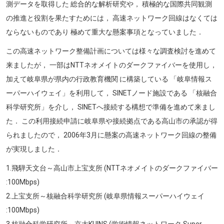
測データを取得した 総合的な解析研究や， 積極的な国際共同観測
の推進と役割を果たすためには， 高速ネットワーク回線はなくては
ならないものであり 極めて重大な懸案事項となっていました．
この高速ネットワーク整備計画については様々な調査検討を進めて
来ましたが， 一部はNTTネオメイトのダークファイバーを使用し，
加えて岐阜県が県内の行政教育機関 に構築している 「岐阜情報ス
ーパーハイウェイ」を利用して， SINETノード施設である 「核融合
科学研究所」を介し， SINETへ接続する構想で準備を進めて来まし
た． この利用接続申請に岐阜県や接続拠点である高山市の承認が得
られましたので， 2006年3月に懸案の高速ネットワーク回線の整備
が実現しました．
1.飛騨天文台～高山市上宝支所 (NTTネオメイトのダークファイバー
:100Mbps)
2.上宝支所～核融合科学研究所 (岐阜県情報スーパーハイウェイ
:100Mbps)
3.核融合科学研究所～京大KUINS (学術情報ネットワーク Super