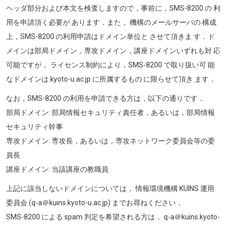
ヘッダ部分および本文を検査しますので，事前に，SMS-8200 の 利
用を申請頂く必要が あります．また， 機構のメールサーバの 構成
上，SMS-8200 の利用申請はドメイン単位と させて頂きま す．ド
メインは部局ドメイン，専攻ドメイン，講座ドメインいずれも対 応
可能ですが， ライセンス制約により，SMS-8200 で取り扱い可 能
なドメインは kyoto-u.ac.jp に所属するもの に限らせて頂き ます．
なお，SMS-8200 の利用を申請できる方は，以下の通りです．
部局ドメイン: 部局情報セキュリティ責任者，あるいは，部局情報
セキュリティ幹事
専攻ドメイン: 専攻長，あるいは，専攻ネットワーク委員会等の委
員長
講座ドメイン: 当該講座の教職員
上記に該当しないドメインについては， 情報環境機構 KUINS 運用
委員会 (q-a＠kuins.kyoto-u.ac.jp) までお尋ねください．
SMS-8200 による spam 判定を希望される方は， q-a＠kuins.kyoto-