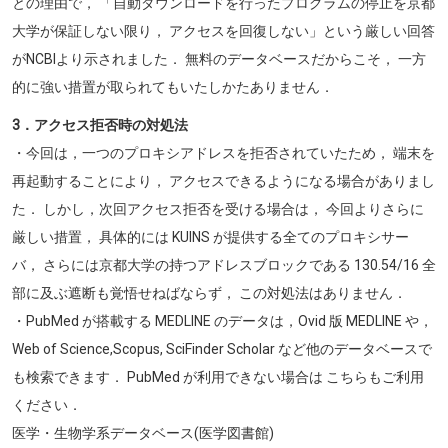
との理由で， 「自動ダウンロードを行ったプログラムの停止を京都
大学が保証しない限り， アクセスを回復しない」という厳しい回答
がNCBIより示されました． 無料のデータベースだからこそ， 一方
的に強い措置が取られてもいたしかたありません．
3．アクセス拒否時の対処法
・今回は，一つのプロキシアドレスを拒否されていたため， 端末を
再起動することにより， アクセスできるようになる場合がありまし
た． しかし，次回アクセス拒否を受ける場合は， 今回よりさらに
厳しい措置， 具体的には KUINS が提供する全てのプロキシサー
バ， さらには京都大学の持つアドレスブロックである 130.54/16 全
部に及ぶ遮断も覚悟せねばならず， この対処法はありません．
・PubMed が搭載する MEDLINE のデータは，Ovid 版 MEDLINE や，
Web of Science,Scopus, SciFinder Scholar など他のデータベースで
も検索できます． PubMed が利用できない場合は こちらもご利用
ください．
医学・生物学系データベース(医学図書館)