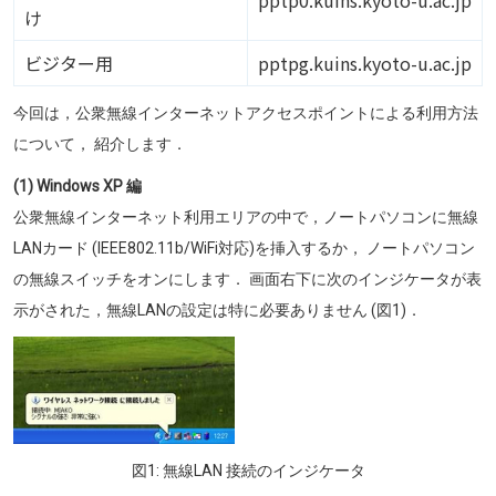
pptp0.kuins.kyoto-u.ac.jp
け
ビジター用
pptpg.kuins.kyoto-u.ac.jp
今回は，公衆無線インターネットアクセスポイントによる利用方法
について， 紹介します．
(1) Windows XP 編
公衆無線インターネット利用エリアの中で，ノートパソコンに無線
LANカード (IEEE802.11b/WiFi対応)を挿入するか， ノートパソコン
の無線スイッチをオンにします． 画面右下に次のインジケータが表
示がされた，無線LANの設定は特に必要ありません (図1)．
画像
図1: 無線LAN 接続のインジケータ