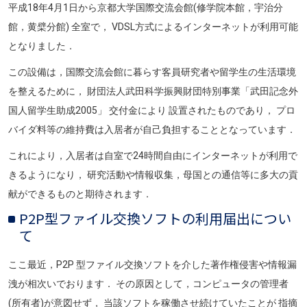
平成18年4月1日から京都大学国際交流会館(修学院本館，宇治分
館，黄檗分館) 全室で， VDSL方式によるインターネットが利用可能
となりました．
この設備は，国際交流会館に暮らす客員研究者や留学生の生活環境
を整えるために， 財団法人武田科学振興財団特別事業「武田記念外
国人留学生助成2005」 交付金により 設置されたものであり， プロ
バイダ料等の維持費は入居者が自己負担することとなっています．
これにより，入居者は自室で24時間自由にインターネットが利用で
きるようになり， 研究活動や情報収集，母国との通信等に多大の貢
献ができるものと期待されます．
P2P型ファイル交換ソフトの利用届出につい
て
ここ最近，P2P 型ファイル交換ソフトを介した著作権侵害や情報漏
洩が相次いでおります． その原因として，コンピュータの管理者
(所有者)が意図せず， 当該ソフトを稼働させ続けていたことが 指摘