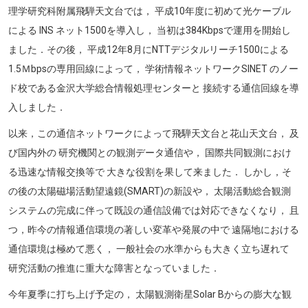
理学研究科附属飛騨天文台では， 平成10年度に初めて光ケーブル
による INS ネット1500を導入し， 当初は384Kbpsで運用を開始し
ました．その後， 平成12年8月にNTTデジタルリーチ1500による
1.5Ｍbpsの専用回線によって， 学術情報ネットワークSINET のノー
ド校である金沢大学総合情報処理センターと 接続する通信回線を導
入しました．
以来，この通信ネットワークによって飛騨天文台と花山天文台， 及
び国内外の 研究機関との観測データ通信や， 国際共同観測におけ
る迅速な情報交換等で 大きな役割を果して来ました． しかし，そ
の後の太陽磁場活動望遠鏡(SMART)の新設や， 太陽活動総合観測
システムの完成に伴って既設の通信設備では対応できなくなり， 且
つ，昨今の情報通信環境の著しい変革や発展の中で 遠隔地における
通信環境は極めて悪く， 一般社会の水準からも大きく立ち遅れて
研究活動の推進に重大な障害となっていました．
今年夏季に打ち上げ予定の， 太陽観測衛星Solar Bからの膨大な観