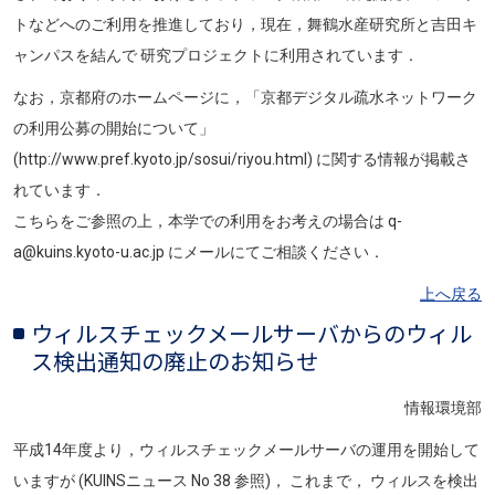
トなどへのご利用を推進しており，現在，舞鶴水産研究所と吉田キ
ャンパスを結んで 研究プロジェクトに利用されています．
なお，京都府のホームページに，「京都デジタル疏水ネットワーク
の利用公募の開始について」
(http://www.pref.kyoto.jp/sosui/riyou.html) に関する情報が掲載さ
れています．
こちらをご参照の上，本学での利用をお考えの場合は q-
a@kuins.kyoto-u.ac.jp にメールにてご相談ください．
上へ戻る
ウィルスチェックメールサーバからのウィル
ス検出通知の廃止のお知らせ
情報環境部
平成14年度より，ウィルスチェックメールサーバの運用を開始して
いますが (KUINSニュース No 38 参照)， これまで， ウィルスを検出