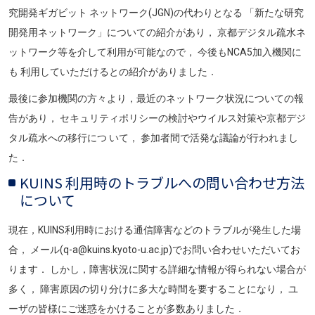
究開発ギガビット ネットワーク(JGN)の代わりとなる 「新たな研究
開発用ネットワーク」についての紹介があり， 京都デジタル疏水ネ
ットワーク等を介して利用が可能なので， 今後もNCA5加入機関に
も 利用していただけるとの紹介がありました．
最後に参加機関の方々より，最近のネットワーク状況についての報
告があり， セキュリティポリシーの検討やウイルス対策や京都デジ
タル疏水への移行につ いて， 参加者間で活発な議論が行われまし
た．
KUINS 利用時のトラブルへの問い合わせ方法
について
現在，KUINS利用時における通信障害などのトラブルが発生した場
合， メール(q-a@kuins.kyoto-u.ac.jp)でお問い合わせいただいてお
ります． しかし，障害状況に関する詳細な情報が得られない場合が
多く， 障害原因の切り分けに多大な時間を要することになり， ユ
ーザの皆様にご迷惑をかけることが多数ありました．