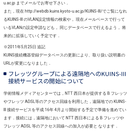
u.ac.jp までメールでお寄せ下さい．
また，現在 http://webdb.kuins.kyoto-u.ac.jp/KUINS-III/でご覧になれ
るKUINS-III のVLAN設定情報の検索や， 現在メールベースで行って
いるVLANの設定申請なども， 同じデータベースで行えるよう， 将
来的に拡張していく予定です．
※2011年5月25日 追記
KUINS接続機器登録データベースの更新により、取り扱い説明書の
URLが変更になりました．
フレッツグループによる遠隔地へのKUINS-III
接続サービスの開始について
学術情報メディアセンターでは，NTT 西日本が提供する B フレッツ
やフレッツ ADSL等のアクセス回線を利用した，遠隔地での KUINS-
III 接続サービスを平成 16年 4月より開始する予定で準備を進めてい
ます．接続には，遠隔地において NTT 西日本による B フレッツや
フレッツ ADSL 等のアクセス回線への加入が必要と なります．