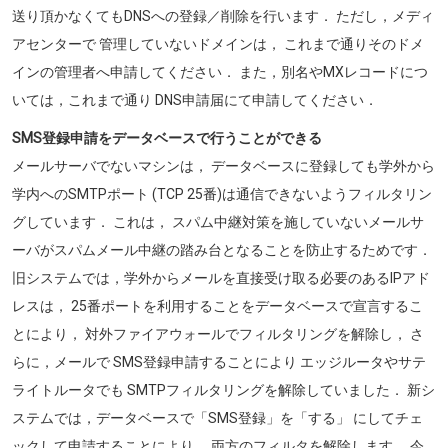
送り頂かなくてもDNSへの登録／削除を行います． ただし，メディ
アセンターで 管理していないドメインは， これまで通りそのドメ
インの管理者へ申請してください． また，別名やMXレコードにつ
いては，これまで通り DNS申請届にて申請してください．
SMS登録申請をデータベースで行うことができる
メールサーバでないマシンは， データベースに登録しても学外から
学内へのSMTPポート (TCP 25番)は通信できないようフィルタリン
グしています． これは， スパム中継対策を施していないメールサ
ーバがスパムメール中継の踏み台となることを防止するためです．
旧システムでは，学外からメールを直接受け取る必要のあるIPアド
レスは， 25番ポートを利用することをデータベースで宣言するこ
とにより， 対外ファイアウォールでフィルタリングを解除し， さ
らに，メールで SMS登録申請することにより エッジルータやサテ
ライトルータでも SMTPフィルタリングを解除していました． 新シ
ステムでは，データベースで「SMS登録」を「する」 にしてチェ
ックして申請することにより， 両方のフィルタを解除します． 今