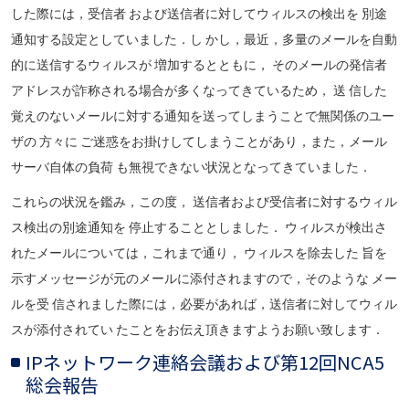
した際には，受信者 および送信者に対してウィルスの検出を 別途
通知する設定としていました．し かし，最近，多量のメールを自動
的に送信するウィルスが 増加するとともに， そのメールの発信者
アドレスが詐称される場合が多くなってきているため， 送 信した
覚えのないメールに対する通知を送ってしまうことで無関係のユー
ザの 方々に ご迷惑をお掛けしてしまうことがあり，また，メール
サーバ自体の負荷 も無視できない状況となってきていました．
これらの状況を鑑み，この度， 送信者および受信者に対するウィル
ス検出の別途通知を 停止することとしました． ウィルスが検出さ
れたメールについては，これまで通り， ウィルスを除去した 旨を
示すメッセージが元のメールに添付されますので，そのような メー
ルを受 信されました際には，必要があれば，送信者に対してウィル
スが添付されてい たことをお伝え頂きますようお願い致します．
IPネットワーク連絡会議および第12回NCA5
総会報告