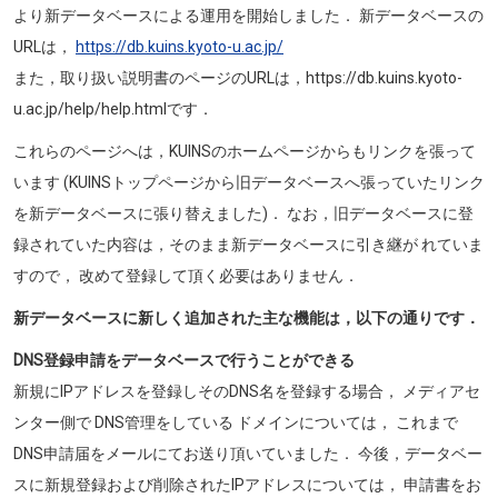
より新データベースによる運用を開始しました． 新データベースの
URLは，
https://db.kuins.kyoto-u.ac.jp/
また，取り扱い説明書のページのURLは，https://db.kuins.kyoto-
u.ac.jp/help/help.htmlです．
これらのページへは，KUINSのホームページからもリンクを張って
います (KUINSトップページから旧データベースへ張っていたリンク
を新データベースに張り替えました)． なお，旧データベースに登
録されていた内容は，そのまま新データベースに引き継が れていま
すので， 改めて登録して頂く必要はありません．
新データベースに新しく追加された主な機能は，以下の通りです．
DNS登録申請をデータベースで行うことができる
新規にIPアドレスを登録しそのDNS名を登録する場合， メディアセ
ンター側で DNS管理をしている ドメインについては， これまで
DNS申請届をメールにてお送り頂いていました． 今後，データベー
スに新規登録および削除されたIPアドレスについては， 申請書をお