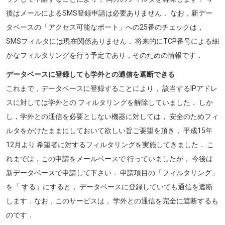
後はメールによるSMS登録申請は必要ありません． なお，新デー
タベースの「アクセス可能なポート」への25番のチェックは，
SMSフィルタには現在関係ありません． 将来的にTCP番号による細
かなフィルタリングを行う予定であり，そのための情報です．
データベースに登録しても学外との通信を遮断できる
これまで，データベースに登録することにより， 該当するIPアドレ
スに対しては学外との フィルタリングを解除していました． しか
し，学外との通信を必要としない機器に対しては， 安全のためフィ
ルタをかけたままにしておいて欲しい旨ご要望を頂き， 平成15年
12月より 希望者に対するフィルタリングを実施してきました． こ
れまでは，この申請をメールベースで 行っていましたが， 今後は
新データベースで申請して下さい． 申請項目の「フィルタリング」
を「 する」にすると， データベースに登録していても通信を遮断
します．なお，このサービスは， 学外との通信を完全に遮断するも
のです．