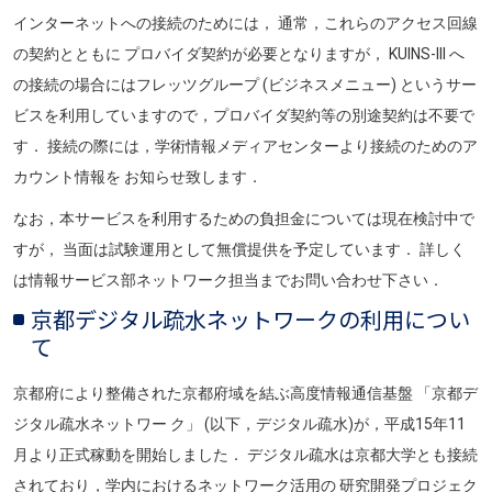
インターネットへの接続のためには， 通常，これらのアクセス回線
の契約とともに プロバイダ契約が必要となりますが， KUINS-III へ
の接続の場合にはフレッツグループ (ビジネスメニュー) というサー
ビスを利用していますので，プロバイダ契約等の別途契約は不要で
す． 接続の際には，学術情報メディアセンターより接続のためのア
カウント情報を お知らせ致します．
なお，本サービスを利用するための負担金については現在検討中で
すが， 当面は試験運用として無償提供を予定しています． 詳しく
は情報サービス部ネットワーク担当までお問い合わせ下さい．
京都デジタル疏水ネットワークの利用につい
て
京都府により整備された京都府域を結ぶ高度情報通信基盤 「京都デ
ジタル疏水ネットワー ク」 (以下，デジタル疏水)が，平成15年11
月より正式稼動を開始しました． デジタル疏水は京都大学とも接続
されており，学内におけるネットワーク活用の 研究開発プロジェク