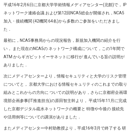
平成16年2月6日に京都大学学術情報メディアセンター(北館)で， IP
ネットワーク連絡会議 および第12回NCA5総会が開催され，NCA5
加入・接続機関 (42機関 64名)から多数のご参加をいただきまし
た．
最初に，NCA5事務局からの現況報告，新規加入機関の紹介を行
い， また現在のNCA5の ネットワーク構成について，この1年間で
ATM からギガビットイーサネットに移行が 進んでいる旨の説明が
ありました．
次にメディアセンターより，情報セキュリティと大学のリスク管理
についてと， 京都大学における情報セキュリティのこれまでの取り
組みとこれからの方向に ついての説明があり，さらに京都府企画環
境部企画参事(IT推進担当)の原田智主幹より， 平成15年11月に完成
した京都デジタル疏水ネットワークの概要と 特徴や今後の 接続先
や活用例等についての講演がありました．
またメディアセンター中村助教授より，平成16年3月で終了する 研