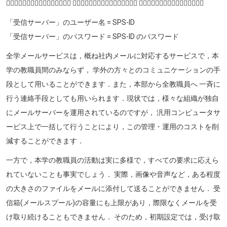
♣ฺ♧ฺ♣ฺ♧ฺ♣ฺ♧ฺ♣ฺ♧ฺ ♣ฺ♧ฺ♣ฺ♧ฺ♣ฺ♧ฺ♣ฺ♧ฺ ♣ฺ♧ฺ♣ฺ♧ฺ♣ฺ♧ฺ♣ฺ♧ฺ
「受信サーバー」のユーザー名 = SPS-ID
「受信サーバー」のパスワード = SPS-ID のパスワード
全学メールサービスは，概ね社内メールに対応するサービスで，本
学の教職員間のみならず， 学外の方々とのコミュニケーションの手
段として用いることができます．また，本部から全教職員へ 一斉に
行う連絡手段としても用いられます．現状では，様々な組織が独自
にメールサーバーを運用されているのですが， 汎用コンピュータサ
ービス上で一括して行うことにより，この管理・運用のコストを削
減することができます．
一方で，本学の教職員の活動は実に多様で，すべての要求に応えら
れていないことも事実でしょう． 実際，画像や音声など，ある程度
の大きさのファイルをメールに添付して送ることができません． 受
信箱(メールスプール)の容量にも上限があり，際限なくメールを受
け取り続けることもできません． そのため，初期設定では，受け取