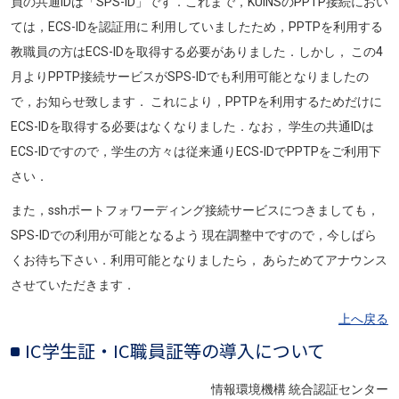
員の共通IDは「SPS-ID」です．これまで，KUINSのPPTP接続におい
ては，ECS-IDを認証用に 利用していましたため，PPTPを利用する
教職員の方はECS-IDを取得する必要がありました．しかし， この4
月よりPPTP接続サービスがSPS-IDでも利用可能となりましたの
で，お知らせ致します． これにより，PPTPを利用するためだけに
ECS-IDを取得する必要はなくなりました．なお， 学生の共通IDは
ECS-IDですので，学生の方々は従来通りECS-IDでPPTPをご利用下
さい．
また，sshポートフォワーディング接続サービスにつきましても，
SPS-IDでの利用が可能となるよう 現在調整中ですので，今しばら
くお待ち下さい．利用可能となりましたら， あらためてアナウンス
させていただきます．
上へ戻る
IC学生証・IC職員証等の導入について
情報環境機構 統合認証センター