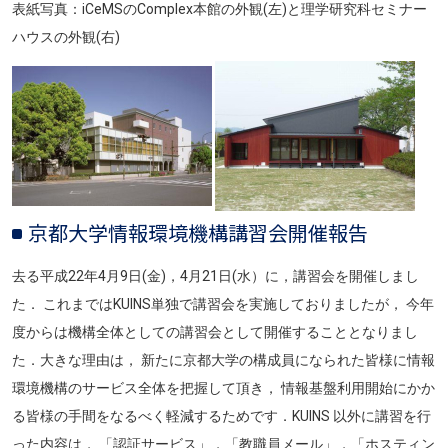
表紙写真：iCeMSのComplex本館の外観(左)と理学研究科セミナー
ハウスの外観(右)
画像
画像
京都大学情報環境機構講習会開催報告
去る平成22年4月9日(金)，4月21日(水）に，講習会を開催しまし
た． これまではKUINS単独で講習会を実施しておりましたが， 今年
度からは機構全体としての講習会として開催することとなりまし
た．大きな理由は， 新たに京都大学の構成員になられた皆様に情報
環境機構のサービス全体を把握して頂き， 情報基盤利用開始にかか
る皆様の手間をなるべく軽減するためです．KUINS 以外に講習を行
った内容は， 「認証サービス」，「教職員メール」，「ホスティン