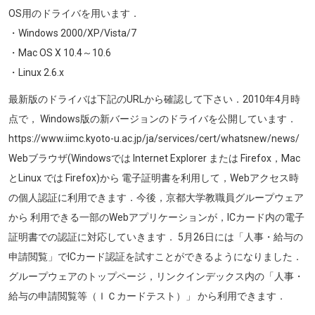
OS用のドライバを用います．
・Windows 2000/XP/Vista/7
・Mac OS X 10.4～10.6
・Linux 2.6.x
最新版のドライバは下記のURLから確認して下さい．2010年4月時
点で， Windows版の新バージョンのドライバを公開しています．
https://www.iimc.kyoto-u.ac.jp/ja/services/cert/whatsnew/news/
Webブラウザ(Windowsでは Internet Explorer または Firefox，Mac
とLinux では Firefox)から 電子証明書を利用して，Webアクセス時
の個人認証に利用できます．今後，京都大学教職員グループウェア
から 利用できる一部のWebアプリケーションが，ICカード内の電子
証明書での認証に対応していきます． 5月26日には「人事・給与の
申請閲覧」でICカード認証を試すことができるようになりました．
グループウェアのトップページ，リンクインデックス内の「人事・
給与の申請閲覧等（ＩＣカードテスト）」 から利用できます．