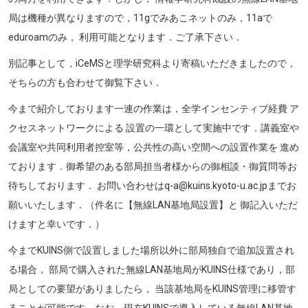
局は機種が異なりますので，11gでみあこネットのみ，11aで
eduroamのみ， 利用可能となります．ご了承下さい．
別記事として，iCeMSと理学研究科より寄稿いただきましたので，
そちらの方も合わせて御覧下さい．
今まで紹介しております一連の作業は，全学インセンティブ経費 ア
クセスネットワークによる 設置の一環として実施中です．講義室や
会議室や共同利用者控室等，公共性の高い空間への設置作業を 進め
ております．御希望のある部局担当者様からの御相談・御質問等お
待ちしております． お問い合わせはq-a@kuins.kyoto-u.ac.jpまでお
願いいたします．（件名に【無線LAN基地局設置】と 御記入いただ
けますと幸いです．）
今までKUINS側で設置しました場所以外に部局独自で追加設置され
る場合， 部局で購入された無線LAN基地局がKUINS仕様であり，部
局としての要望がありましたら， 当該基地局をKUINS管理に移管す
ることが可能です．なお，現在KUINSで導入している無線LAN基地