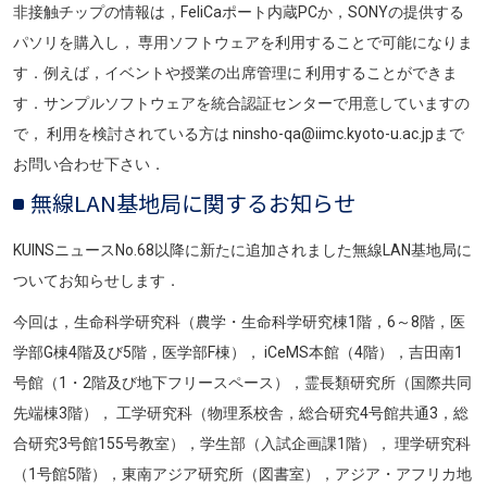
非接触チップの情報は，FeliCaポート内蔵PCか，SONYの提供する
パソリを購入し， 専用ソフトウェアを利用することで可能になりま
す．例えば，イベントや授業の出席管理に 利用することができま
す．サンプルソフトウェアを統合認証センターで用意していますの
で， 利用を検討されている方は ninsho-qa@iimc.kyoto-u.ac.jpまで
お問い合わせ下さい．
無線LAN基地局に関するお知らせ
KUINSニュースNo.68以降に新たに追加されました無線LAN基地局に
ついてお知らせします．
今回は，生命科学研究科（農学・生命科学研究棟1階，6～8階，医
学部G棟4階及び5階，医学部F棟）， iCeMS本館（4階），吉田南1
号館（1・2階及び地下フリースペース），霊長類研究所（国際共同
先端棟3階）， 工学研究科（物理系校舎，総合研究4号館共通3，総
合研究3号館155号教室），学生部（入試企画課1階）， 理学研究科
（1号館5階），東南アジア研究所（図書室），アジア・アフリカ地