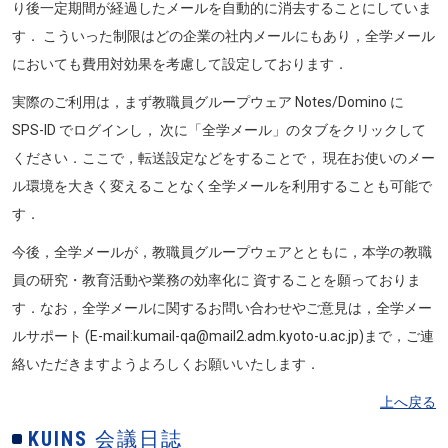
り後一定期間が経過したメールを自動的に消去することにしていま
す． こういった制限はどの企業の社内メールにもあり，全学メール
においても費用対効果を考慮して設定しております．
実際のご利用は，まず教職員グループウェア Notes/Domino に
SPS-ID でログインし， 次に「全学メール」のタブをクリックして
ください．ここで，転送設定などをすることで， 現在お使いのメー
ル環境を大きく変えることなく全学メールを利用することも可能で
す．
今後，全学メールが，教職員グループウェアとともに，本学の教職
員の研究・教育活動や業務の効率化に 資することを願っておりま
す．なお，全学メールに関するお問い合わせやご意見は，全学メー
ルサポート (E-mail:kumail-qa@mail2.adm.kyoto-u.ac.jp)まで，ご連
絡いただきますようよろしくお願いいたします．
上へ戻る
KUINS 会議日誌