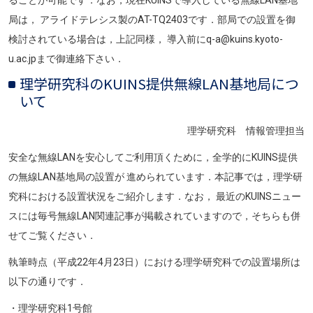
局は， アライドテレシス製のAT-TQ2403です．部局での設置を御
検討されている場合は，上記同様， 導入前にq-a@kuins.kyoto-
u.ac.jpまで御連絡下さい．
理学研究科のKUINS提供無線LAN基地局につ
いて
理学研究科 情報管理担当
安全な無線LANを安心してご利用頂くために，全学的にKUINS提供
の無線LAN基地局の設置が 進められています．本記事では，理学研
究科における設置状況をご紹介します．なお， 最近のKUINSニュー
スには毎号無線LAN関連記事が掲載されていますので，そちらも併
せてご覧ください．
執筆時点（平成22年4月23日）における理学研究科での設置場所は
以下の通りです．
・理学研究科1号館