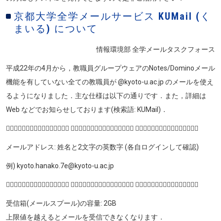
京都大学全学メールサービス KUMail (く
まいる) について
情報環境部 全学メールタスクフォース
平成22年の4月から，教職員グループウェアのNotes/Dominoメール
機能を有していない全ての教職員が @kyoto-u.ac.jp のメールを使え
るようになりました．主な仕様は以下の通りです．また，詳細は
Web などでお知らせしております(検索語: KUMail)．
♣ฺ♧ฺ♣ฺ♧ฺ♣ฺ♧ฺ♣ฺ♧ฺ ♣ฺ♧ฺ♣ฺ♧ฺ♣ฺ♧ฺ♣ฺ♧ฺ ♣ฺ♧ฺ♣ฺ♧ฺ♣ฺ♧ฺ♣ฺ♧ฺ
メールアドレス: 姓名と2文字の英数字 (各自ログインして確認)
例) kyoto.hanako.7e@kyoto-u.ac.jp
♣ฺ♧ฺ♣ฺ♧ฺ♣ฺ♧ฺ♣ฺ♧ฺ ♣ฺ♧ฺ♣ฺ♧ฺ♣ฺ♧ฺ♣ฺ♧ฺ ♣ฺ♧ฺ♣ฺ♧ฺ♣ฺ♧ฺ♣ฺ♧ฺ
受信箱(メールスプール)の容量: 2GB
上限値を越えるとメールを受信できなくなります．