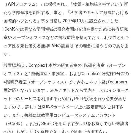
（WPIプログラム）」に採択され，「物質－細胞統合科学という 新
たな学際領域を創出する」事と，「科学者のキャリア形成における
国際的ハブとなる」事を目指し 2007年10月に設立されました．
iCeMSでは異なる学問領域の研究者間の交流を促すために共有研究
室や オープンオフィスなどの施設環境を整えており，利便性とセキ
ュア性を兼ね備える無線LANの設置は その理念に適うものでありま
す．
設置場所は，Complex1 本館の研究者室の1階研究者室（オープン
オフィス）と4階会議室・事務室， およびComplex2 研究棟1号館の
4階研究者室（オープンオフィス）で，みあこネット及びeduroam
両対応となっています． みあこネットから学内もしくはインターネ
ット上のサービスを利用するためにはPPTP接続を行う必要があり
ますので， 詳しくはKUINSホームページ上の設定情報をご覧下さ
い．また，接続には教育用コンピュータシステムアカウント
（ECS-ID），またはSPS-IDを用いますが，IDをお持ちでない来訪者
の方にもゲストIDを発行できますので是非ご活用下さい．