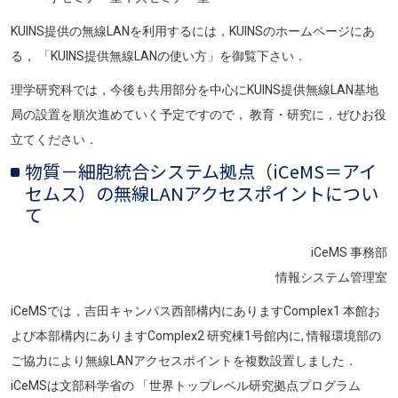
KUINS提供の無線LANを利用するには，KUINSのホームページにあ
る， 「KUINS提供無線LANの使い方」を御覧下さい．
理学研究科では，今後も共用部分を中心にKUINS提供無線LAN基地
局の設置を順次進めていく予定ですので， 教育・研究に，ぜひお役
立てください．
物質－細胞統合システム拠点（iCeMS＝アイ
セムス）の無線LANアクセスポイントについ
て
iCeMS 事務部
情報システム管理室
iCeMSでは，吉田キャンパス西部構内にありますComplex1 本館お
よび本部構内にありますComplex2 研究棟1号館内に, 情報環境部の
ご協力により無線LANアクセスポイントを複数設置しました．
iCeMSは文部科学省の 「世界トップレベル研究拠点プログラム