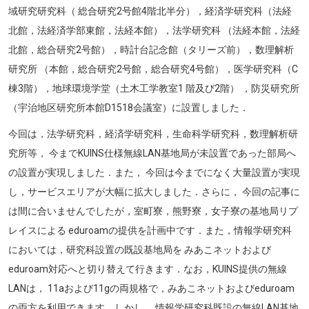
域研究研究科（ 総合研究2号館4階北半分），経済学研究科（法経
北館，法経済学部東館，法経本館），法学研究科 （法経本館，法経
北館，総合研究2号館），時計台記念館（タリーズ前），数理解析
研究所 （本館，総合研究2号館，総合研究4号館），医学研究科（C
棟3階），地球環境学堂（土木工学教室1 階及び2階） ，防災研究所
（宇治地区研究所本館D1518会議室）に設置しました．
今回は，法学研究科，経済学研究科，生命科学研究科，数理解析研
究所等， 今までKUINS仕様無線LAN基地局が未設置であった部局へ
の設置が実現しました．また， 今回は今までになく大量設置が実現
し，サービスエリアが大幅に拡大しました．さらに， 今回の記事に
は間に合いませんでしたが，室町寮，熊野寮，女子寮の基地局リプ
レイスによる eduroamの提供を計画中です．また，情報学研究科
においては，研究科設置の既設基地局を みあこネットおよび
eduroam対応へと切り替えて行きます．なお，KUINS提供の無線
LANは， 11aおよび11gの両規格で，みあこネットおよびeduroam
の両方を利用できます．しかし， 情報学研究科既設の無線LAN基地