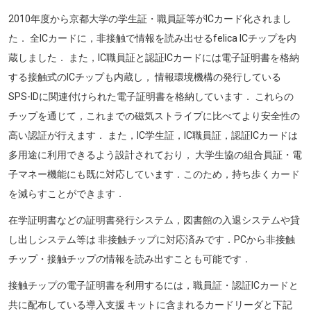
2010年度から京都大学の学生証・職員証等がICカード化されまし
た． 全ICカードに，非接触で情報を読み出せるfelica ICチップを内
蔵しました． また，IC職員証と認証ICカードには電子証明書を格納
する接触式のICチップも内蔵し， 情報環境機構の発行している
SPS-IDに関連付けられた電子証明書を格納しています． これらの
チップを通じて，これまでの磁気ストライプに比べてより安全性の
高い認証が行えます． また，IC学生証，IC職員証，認証ICカードは
多用途に利用できるよう設計されており， 大学生協の組合員証・電
子マネー機能にも既に対応しています．このため，持ち歩くカード
を減らすことができます．
在学証明書などの証明書発行システム，図書館の入退システムや貸
し出しシステム等は 非接触チップに対応済みです．PCから非接触
チップ・接触チップの情報を読み出すことも可能です．
接触チップの電子証明書を利用するには，職員証・認証ICカードと
共に配布している導入支援 キットに含まれるカードリーダと下記