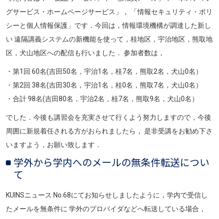
グサービス・ホームページサービス」， 「情報セキュリティ・ポリ
シーと個人情報保護」です．今回は，情報環境機構が調達した新し
い 遠隔講義システムの新機能を使って，桂地区，宇治地区，熊取地
区，犬山地区への配信も行いました． 参加者数は，
・第1回 60名(吉田50名，宇治1名，桂7名，熊取2名，犬山0名）
・第2回 38名(吉田30名，宇治1名，桂0名，熊取7名，犬山0名）
・合計 98名(吉田80名，宇治2名，桂7名，熊取9名，犬山0名）
でした．今後も講習会を充実させて行くよう努力しますので，今後
周囲に新規着任される方がおられましたら， 是非受講をお勧め下さ
いますよう，お願い致します．
学外から学内へのメールの無条件転送につい
て
KUINSニュース No.68にてお知らせしましたように，学内で受信し
たメールを無条件に 学外のプロバイダなどへ転送している場合，