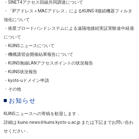
・SINET4アクセス回線共同調達について
・「IPアドレス＋MACアドレス」によるKUINS-II接続機器フィルタ
強化について
・衛星ブロードバンドシステムによる遠隔地接続実証実験途中経過
について
・KUINSニュースについて
・機構講習会開催結果報告について
・KUINS無線LANアクセスポイントの状況報告
・KUINS状況報告
・kyoto-uドメイン申請
・その他
お知らせ
KUINSニュースへの寄稿を歓迎します．
詳細は kuins-news＠kuins.kyoto-u.ac.jp または下記までお問い合わ
せください．