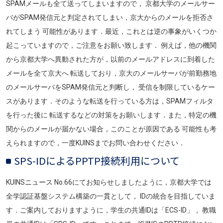
SPAMメールも全て送ってしまいますので， 京都大学のメールサー
バがSPAM発信元と判定されてしまい，京大からのメールを拒否さ
れてしまう 可能性があります．最近，これとは逆の事象がいくつか
起こっていますので，ご注意をお願い致します． 例えば，他の機関
から京都大学へ異動された方が，以前のメールアドレスに到着した
メールを全て京大へ 転送しており，京大のメールサーバが前勤務地
のメールサーバをSPAM発信元と判断し， 受信を制限しているケー
スがあります．そのような転送を行っている方は，SPAMフィルタ
を行った後に 転送するなどの対策をお願いします．また，特定の機
関からのメールが届かない場合，このことが原因である 可能性も考
えられますので，一度KUINSまでお問い合わせください．
SPS-IDによるPPTP接続利用について
KUINSニュース No.66にてお知らせしましたように，京都大学では
全学認証基盤システム構築の一貫として， IDの統合を目指していま
す．ご案内しておりますように，学生の共通IDは「ECS-ID」， 教職