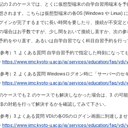
記の 2.のケースでは、とくに仮想型端末の自学自習用端末を
想されます。こちらは仮想型端末の各OS (Windows や Linux
グインが完了するまでに長い時間を要したり、接続が不安定と
の場合はお手数ですが、少し間をおいて接続し直すか、次の参考
予約をやり直す、あるいは自学自習でなく科目自習予約を行っ
参考）1. よくある質問 自学自習予約で指定した時刻になっても
⇒
https://www.iimc.kyoto-u.ac.jp/ja/services/education/faq/vdi/
参考）2. よくある質問 Windowsログオン時に「サーバー
⇒
https://www.iimc.kyoto-u.ac.jp/ja/services/education/faq/vd
. のケースでも 2. のケースでも解決しなかった場合は、3. の
様の対処を行って解決するかを確認してみて下さい。
参考）3.よくある質問 VDIの各OSのログイン画面に到達しま
⇒
https://www.iimc.kyoto-u.ac.jp/ja/services/education/faq/vdi/