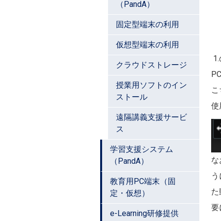
（PandA）
固定型端末の利用
仮想型端末の利用
1
クラウドストレージ
P
授業用ソフトのイン
こ
ストール
使
遠隔講義支援サービ
画
ス
学習支援システム
な
（PandA）
う
教育用PC端末（固
た
定・仮想）
要
e-Learning研修提供