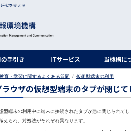
・研究を支える
ルナビ
用の手引き
ITサービス
当機構に
教育・学習に関するよくある質問
仮想型端末の利用
ブラウザの仮想型端末のタブが閉じて
想型端末の利用中に端末に接続されたタブが急に閉じられてし
考えられ、対処法がそれぞれ異なります。