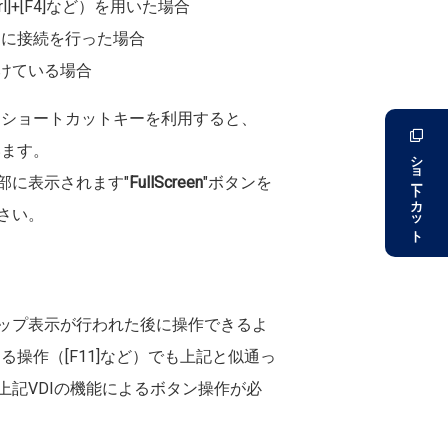
l]+[F4]など）を用いた場合
ちに接続を行った場合
けている場合
るショートカットキーを利用すると、
います。
ショートカット
部に表示されます"
FullScreen
"ボタンを
さい。
ップ表示が行われた後に操作できるよ
操作（[F11]など）でも上記と似通っ
記VDIの機能によるボタン操作が必