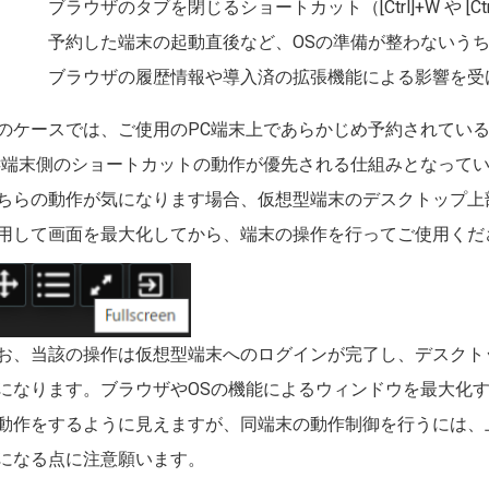
ブラウザのタブを閉じるショートカット（[Ctrl]+W や [Ctr
予約した端末の起動直後など、OSの準備が整わないう
ブラウザの履歴情報や導入済の拡張機能による影響を受
.のケースでは、ご使用のPC端末上であらかじめ予約されてい
C端末側のショートカットの動作が優先される仕組みとなって
ちらの動作が気になります場合、仮想型端末のデスクトップ上
用して画面を最大化してから、端末の操作を行ってご使用くだ
像
お、当該の操作は仮想型端末へのログインが完了し、デスクト
になります。ブラウザやOSの機能によるウィンドウを最大化する
動作をするように見えますが、同端末の動作制御を行うには、上
になる点に注意願います。