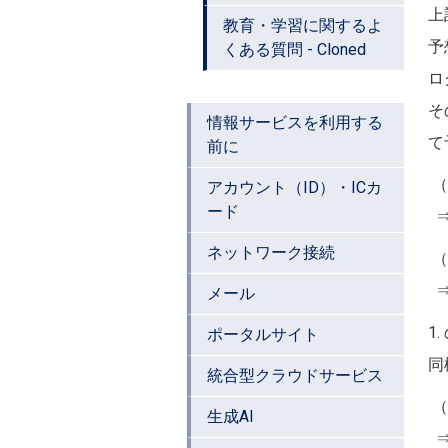
上
教育・学習に関するよ
予
くある質問 - Cloned
ロ
そ
情報サービスを利用する
て
前に
（
アカウント（ID）・ICカ
ード
ネットワーク接続
（
メール
1
ポータルサイト
同
統合型クラウドサービス
（
生成AI