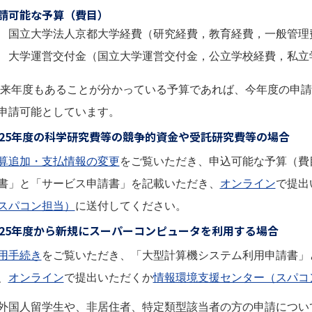
請可能な予算（費目）
国立大学法人京都大学経費（研究経費，教育経費，一般管理
大学運営交付金（国立大学運営交付金，公立学校経費，私立
 来年度もあることが分かっている予算であれば、今年度の申
申請可能としています。
025年度の科学研究費等の競争的資金や受託研究費等の場合
算追加・支払情報の変更
をご覧いただき、申込可能な予算（費
書」と「サービス申請書」を記載いただき、
オンライン
で提出
スパコン担当）
に送付してください。
025年度から新規にスーパーコンピュータを利用する場合
用手続き
をご覧いただき、「大型計算機システム利用申請書」
、
オンライン
で提出いただくか
情報環境支援センター（スパコ
外国人留学生や、非居住者、特定類型該当者の方の申請につい