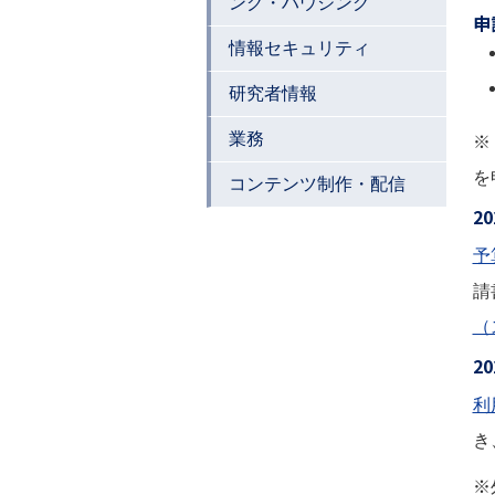
ング・ハウジング
申
情報セキュリティ
研究者情報
業務
※
を
コンテンツ制作・配信
2
予
請
（
2
利
き
※