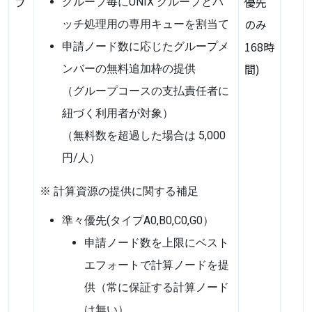
プ
優先
グループ毎にUNIX グループとバ
のみ
ッチ処理用の専用キューを割当て
168時
申請ノード数に応じたグループメ
間)
ンバーの無料追加枠の提供
（グループコースの支払責任者に
紐づく利用者が対象）
（無料数を超過した場合は 5,000
円/人）
※ 計算資源の提供に関する補足
準々優先(タイプA0,B0,C0,G0）
申請ノード数を上限にベスト
エフォートで計算ノードを提
供（常に保証する計算ノード
は無い）．