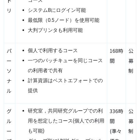
ト
コース
リ
システムBにログイン可能
最低限（0.5ノード）を使用可能
大判プリンタも利用可能
パ
168時
公
個人で利用するコース
ー
間
募
一つのバッチキューを同じコース
ソ
制
の利用者で共有
ナ
計算資源はベストエフォートでの
ル
提供
グ
336時
公
研究室，共同研究グループでの利
ル
間
募
用を想定したコース(個人での利用
ー
(準々
制
も可能)