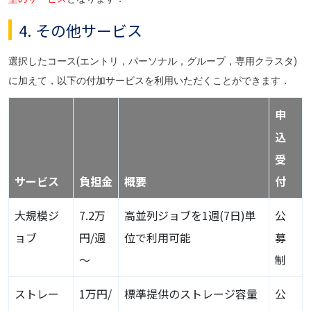
4. その他サービス
選択したコース(エントリ，パーソナル，グループ，専用クラスタ)
に加えて，以下の付加サービスを利用いただくことができます．
申
込
受
サービス
負担金
概要
付
大規模ジ
7.2万
高並列ジョブを1週(7日)単
公
ョブ
円/週
位で利用可能
募
～
制
ストレー
1万円/
標準提供のストレージ容量
公