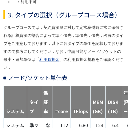
―：利用不可
3. タイプの選択（グループコース場合）
グループコースでは，契約資源量に対して定常稼働時に常に確保さ
れる計算資源の割合によって準々優先，準優先，優先，占有のタイ
プをご用意しております．以下に各タイプの単価を記載しておりま
すので参考にしてください．なお，申請可能なノード/ソケットの
最小・追加単位は「
利用負担金
」の利用負担金規程をご確認くださ
い．
ノード/ソケット単価表
保
年
タイ
証
MEM
DISK
(
システム
プ
率
#core
TFlops
(GB)
(TB)
ー
システム
準々
な
112
6.80
128
6.4