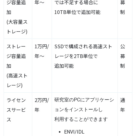
ジ容量追
年～
では不足する場合に
募
加
10TB単位で追加可能
制
(大容量ス
トレージ)
ストレー
1万円/
SSDで構成される高速スト
公
ジ容量追
年〜
レージを2TB単位で
募
加
追加可能
制
(高速スト
レージ)
ライセン
2万円/
通
研究室のPCにアプリケーシ
スサービ
年
年
ョンをインストールし
ス
利用することができます
ENVI
/IDL