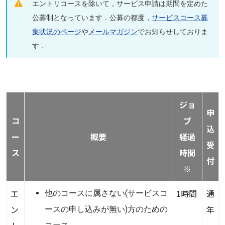
エントリコースを除いて，サービス申請は期間を定めた
公募制となっています．公募の都度，
サービスコース募
集状況のページ
や
メールマガジン
でお知らせしておりま
す．
ジョ
申
コ
ブ
込
ー
概要
経過
受
ス
時間
付
※
エ
1時間
通
他のコースに属さない(サービスコ
ン
年
ースの申し込みが無い)方のための