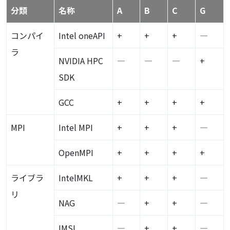
分類
名称
A
B
C
G
コンパイ
Intel oneAPI
+
+
+
―
ラ
NVIDIA HPC
―
―
―
+
SDK
GCC
+
+
+
+
MPI
Intel
MPI
+
+
+
―
Open
MPI
+
+
+
+
ライブラ
IntelMKL
+
+
+
―
リ
NAG
―
+
+
―
IMSL
―
+
+
―