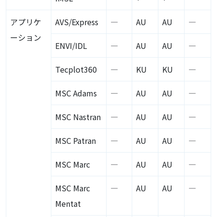
アプリケ
AVS
/Express
―
AU
AU
―
ーション
ENVI
/IDL
―
AU
AU
―
Tecplot360
―
KU
KU
―
MSC
Adams
―
AU
AU
―
MSC
Nastran
―
AU
AU
―
MSC
Patran
―
AU
AU
―
MSC
Marc
―
AU
AU
―
MSC
Marc
―
AU
AU
―
Mentat