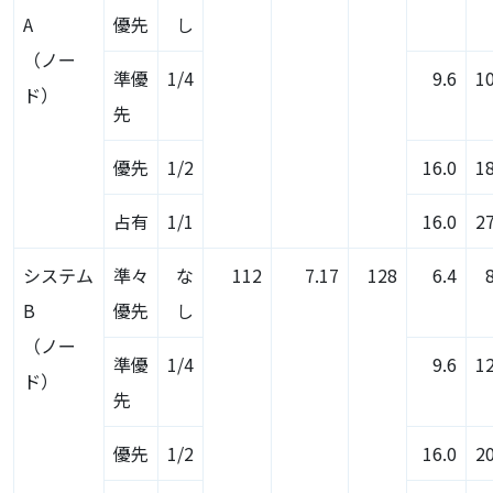
A
優先
し
（ノー
準優
1/4
9.6
1
ド）
先
優先
1/2
16.0
1
占有
1/1
16.0
2
システム
準々
な
112
7.17
128
6.4
B
優先
し
（ノー
準優
1/4
9.6
1
ド）
先
優先
1/2
16.0
2