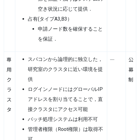
空き状況に応じて提供．
占有(タイプA3,B3）
申請ノード数を確保すること
を保証．
専
―
公
スパコンから論理的に独立した，
用
募
研究室のクラスタに近い環境を提
ク
制
供
ラ
ログインノードにはグローバルIP
ス
アドレスを割り当てることで，直
タ
接クラスタにアクセス可能
バッチ処理システムは利用不可
管理者権限（Root権限）は取得不
可