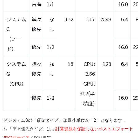
占有
1/1
16.0
3
システム
準々
な
112
7.17
2048
6.4
C
優先
し
（ノー
優先
1/2
16.0
2
ド）
システム
準々
な
16
CPU:
128
6.4
G
優先
し
2.66
（GPU）
GPU:
312(半
優先
1/2
16.0
2
精度)
※システムGの「優先タイプ」は 最小単位が「2」となります．
※「準々優先タイプ」は，
計算資源を保証しないベストエフォート
型のサービス
となります．