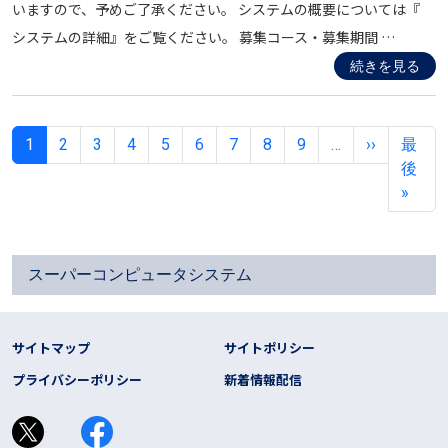
いますので、予めご了承ください。 システムの概要については『
システムの詳細』をご覧ください。 募集コース・募集期間 …
続きを見る
ページ送り
次ページ
1
2
3
4
5
6
7
8
9
…
››
最
後
最終
»
スーパーコンピュータシステム
フッター リンク
サイトマップ
サイトポリシー
プライバシーポリシー
新着情報配信