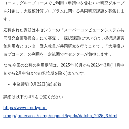
コース，グループコースでご利用（申請中を含む）の研究グループ
を対象に，大規模計算プログラムに関する共同研究課題を募集しま
す．
応募された課題は本センターの「スーパーコンピュータシステム共
同研究企画委員会」にて審査し，採択課題については，採択課題実
施利用者とセンター受入教員が共同研究を行うことで，「大規模ジ
ョブコース」の利用を一定範囲で本センターが負担します．
なお,今回の公募の利用期間は、2025年10月から2026年3月(11月中
旬から2月中旬までの繁忙期を除く)までです.
申込締切: 8月22日(金) 必着
詳細は以下のURLをご覧ください．
https://www.iimc.kyoto-
u.ac.jp/ja/services/comp/support/kyodo/daikibo_2025_3.html