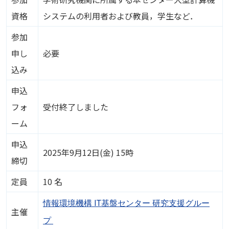
資格
システムの利用者および教員，学生など．
参加
申し
必要
込み
申込
フォ
受付終了しました
ーム
申込
2025年9月12日(金) 15時
締切
定員
10 名
情報環境機構 IT基盤センター 研究支援グルー
主催
プ