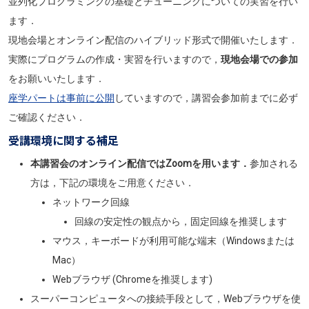
並列化プログラミングの基礎とチューニングについての実習を行い
ます．
現地会場とオンライン配信のハイブリッド形式で開催いたします．
実際にプログラムの作成・実習を行いますので，
現地会場での参加
をお願いいたします．
座学パートは事前に公開
していますので，講習会参加前までに必ず
ご確認ください．
受講環境に関する補足
本講習会のオンライン配信ではZoomを用います．
参加される
方は，下記の環境をご用意ください．
ネットワーク回線
回線の安定性の観点から，固定回線を推奨します
マウス，キーボードが利用可能な端末（Windowsまたは
Mac）
Webブラウザ (Chromeを推奨します)
スーパーコンピュータへの接続手段として，Webブラウザを使