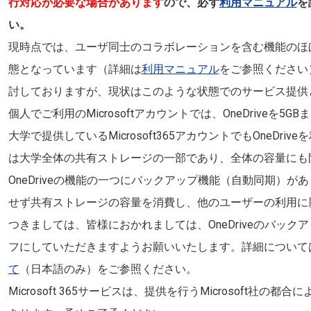
行対応が必要な場合があります
ので、必ず
利用マニュアル
を
い。
現時点では、ユーザ同士のコラボレーションを含む機能のほ
態となっています（詳細は
利用マニュアル
をご参照ください
討しておりますが、現状はこのような状態でのサービス提供
個人でご利用のMicrosoftアカウントでは、OneDriveを
大学で提供しているMicrosoft365アカウントでもOneDr
は大学全体の共有ストレージの一部であり、全体の容量にも
OneDriveの機能の一つにバックアップ機能（自動同期）
せず共有ストレージの容量を消費し、他のユーザーの利用に
つきましては、皆様におかれましては、OneDriveのバッ
フにしていただきますようお願いいたします。詳細について
て
（日本語のみ）をご参照ください。
Microsoft 365サービスは、提供を行うMicrosoft社