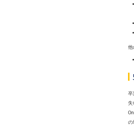
他
卒
失
O
の