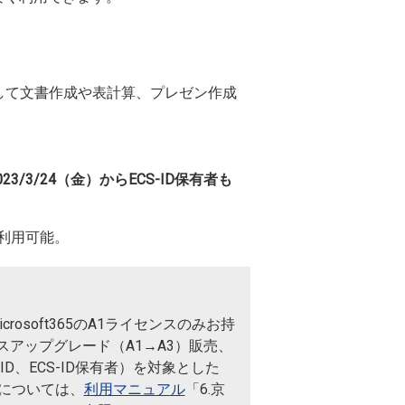
ise等）を利用して文書作成や表計算、プレゼン作成
023/3/24（金）からECS-ID保有者も
利用可能。
rosoft365のA1ライセンスのみお持
アップグレード（A1→A3）販売、
-ID、ECS-ID保有者）を対象とした
。詳細については、
利用マニュアル
「6.京