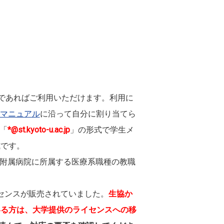
学生であればご利用いただけます。利用に
マニュアル
に沿って自分に割り当てら
「
*@st.kyoto-u.ac.jp
」の形式で学生メ
式です。
部附属病院に所属する医療系職種の教職
イセンスが販売されていました。
生協か
ている方は、大学提供のライセンスへの移