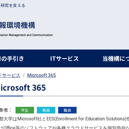
・研究を支える
ルナビ
用の手引き
ITサービス
当機構に
ドサービス
Microsoft 365
icrosoft 365
象者：
学生
教員
職員
大学はMicrosoft社とEES(Enrollment for Education S
はOffice等のソフトウェアや各種クラウドサービスを個別負