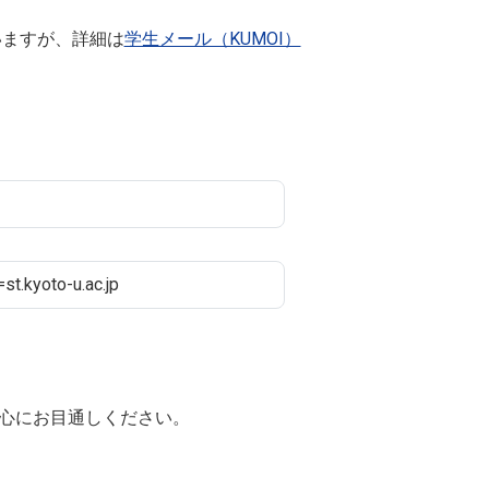
ていますが、詳細は
学生メール（KUMOI）
t.kyoto-u.ac.jp
」を中心にお目通しください。