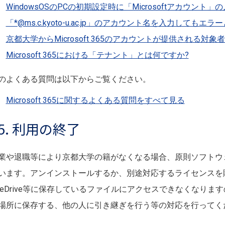
WindowsOSのPCの初期設定時に「Microsoftアカウン
「*@ms.c.kyoto-u.ac.jp」のアカウント名を入力して
京都大学からMicrosoft 365のアカウントが提供される対
Microsoft 365における「テナント」とは何ですか?
のよくある質問は以下からご覧ください。
Microsoft 365に関するよくある質問をすべて見る
5. 利用の終了
業や退職等により京都大学の籍がなくなる場合、原則ソフトウ
います。アンインストールするか、別途対応するライセンスを
neDrive等に保存しているファイルにアクセスできなくなり
場所に保存する、他の人に引き継ぎを行う等の対応を行ってく