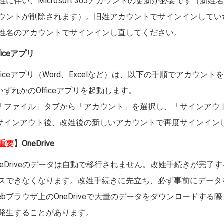
姓に伴い、Microsoft 365アカウントの更新が必要です（
ウントが削除されます）。旧姓アカウントでサインインしてい
姓名のアカウントでサインインし直してください。
ficeアプリ
fficeアプリ（Word、Excelなど）は、以下の手順でアカウン
.いずれかのOfficeアプリを起動します。
.「ファイル」タブから「アカウント」を選択し、「サインアウ
.サインアウト後、改姓後の新しいアカウントで再度サインイン
重要
】OneDrive
neDriveのデータは自動で移行されません。改姓手続きが完
スできなくなります。改姓手続きに先立ち、必ず事前にデータ
ebブラウザ上のOneDriveで大量のデータをダウンロードす
発生することがあります。