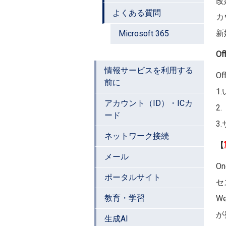
改
よくある質問
カ
新
Microsoft 365
Of
情報サービスを利用する
O
前に
1
アカウント（ID）・ICカ
2
ード
3
ネットワーク接続
【
メール
O
ポータルサイト
セ
教育・学習
W
が
生成AI