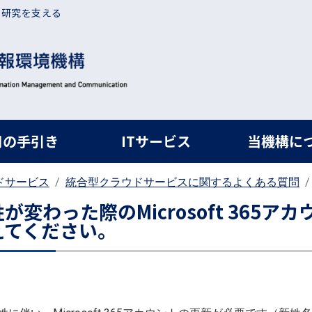
・研究を支える
ルナビ
用の手引き
ITサービス
当機構に
ドサービス
統合型クラウドサービスに関するよくある質問
姓が変わった際のMicrosoft 365
えてください。