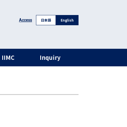
日本語
English
Access
 IIMC
Inquiry