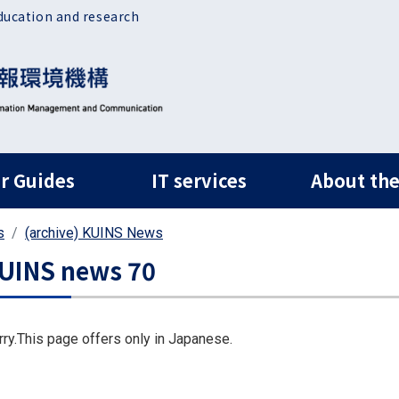
ducation and research
ルナビ
r Guides
IT services
About the
s
(archive) KUINS News
UINS news 70
rry.This page offers only in Japanese.