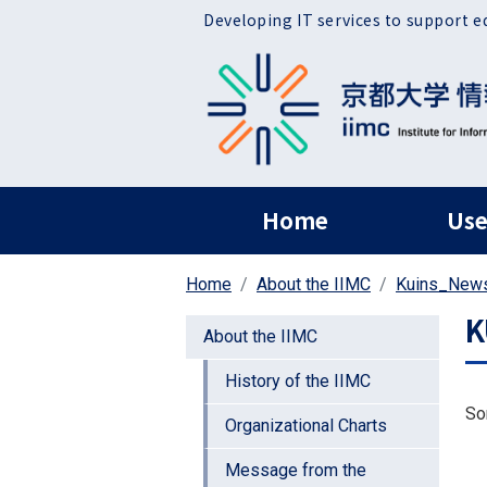
Skip to main content
Developing IT services to support e
ヘッダー グローバ
Home
Use
Home
About the IIMC
Kuins_New
K
About the IIMC
History of the IIMC
So
Organizational Charts
Message from the