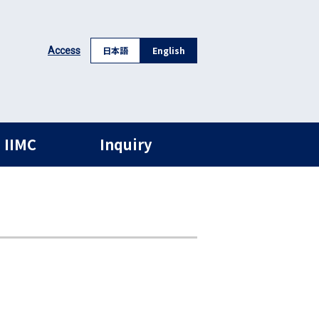
日本語
English
Access
 IIMC
Inquiry