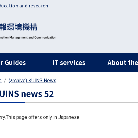
ducation and research
ルナビ
r Guides
IT services
About the
s
(archive) KUINS News
UINS news 52
rry.This page offers only in Japanese.