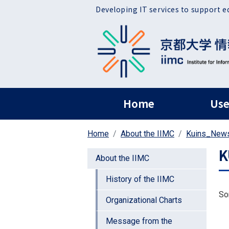
Skip to main content
Developing IT services to support e
ヘッダー グローバ
Home
Use
Home
About the IIMC
Kuins_New
K
About the IIMC
History of the IIMC
So
Organizational Charts
Message from the