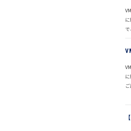
V
に
で
V
に
ご
【