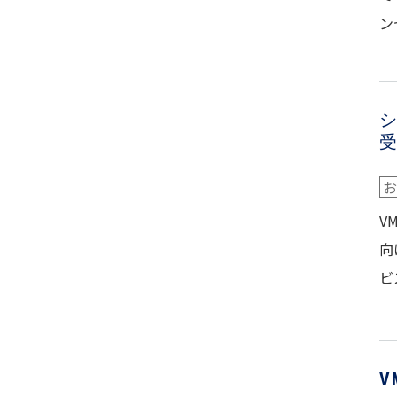
ン
受
お
V
向
ビ