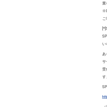
業
※
ご
[*
S
い
あ
サ
受
す
S
ht
（