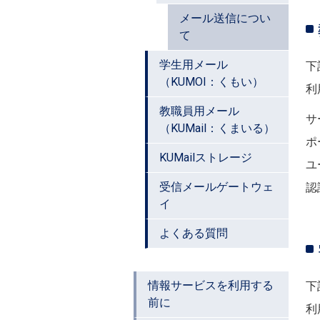
メール送信につい
て
学生用メール
下
（KUMOI：くもい）
利
教職員用メール
サー
（KUMail：くまいる）
ポー
KUMailストレージ
ユ
受信メールゲートウェ
認
イ
よくある質問
情報サービスを利用する
下
前に
利