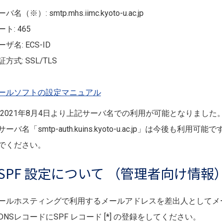
バ名（※）: smtp.mhs.iimc.kyoto-u.ac.jp
ト: 465
ザ名: ECS-ID
証方式: SSL/TLS
ールソフトの設定マニュアル
 2021年8月4日より上記サーバ名での利用が可能となりました
サーバ名「smtp-auth.kuins.kyoto-u.ac.jp」は今後
でください。
SPF 設定について （管理者向け情報
ールホスティングで利用するメールアドレスを差出人としてメ
DNSレコードにSPF レコード [*] の登録をしてください。