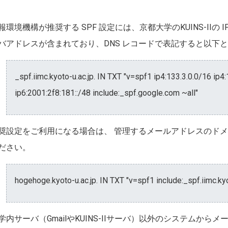
報環境機構が推奨する SPF 設定には、京都大学のKUINS-IIの IPv
バアドレスが含まれており、DNS レコードで表記すると以下
_spf.iimc.kyoto-u.ac.jp. IN TXT "v=spf1 ip4:133.3.0.0/16 ip4
ip6:2001:2f8:181::/48 include:_spf.google.com ~all"
奨設定をご利用になる場合は、 管理するメールアドレスのド
ださい。
hogehoge.kyoto-u.ac.jp. IN TXT "v=spf1 include:_spf.iimc.kyot
学内サーバ（GmailやKUINS-IIサーバ）以外のシステムか