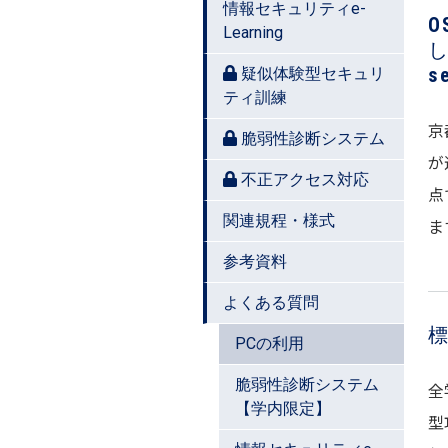
情報セキュリティe-
Learning
し
s
疑似体験型セキュリ
ティ訓練
京
脆弱性診断システム
が
不正アクセス対応
点
関連規程・様式
ま
参考資料
よくある質問
PCの利用
脆弱性診断システム
全
【学内限定】
型