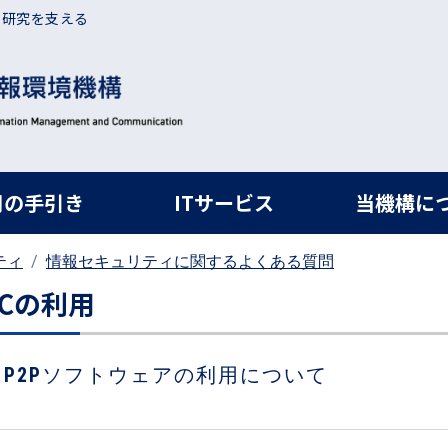
・研究を支える
ルナビ
用の手引き
ITサービス
当機構に
ティ
情報セキュリティに関するよくある質問
PCの利用
P2Pソフトウェアの利用について