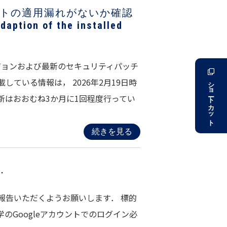
ートの適用漏れがないか確認
aption of the installed
ジョンおよび最新のセキュリティパッチ
ている情報は， 2026年2月19日時
ショートカット
新はおおむね3か月に1回程度行ってい
続きを見る
．
報告いただくようお願いします． 標的
 ※京都大学のGoogleアカウントでのログイン必