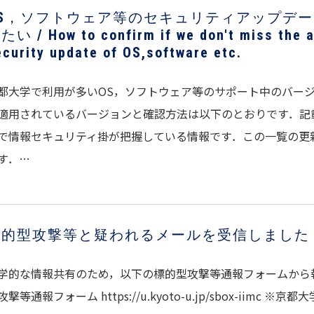
OS，ソフトウェア等のセキュリティアップデ
たい / How to confirm if we don't miss the ad
ecurity update of OS,software etc.
都大学で利用が多いOS，ソフトウェア等のサポート中のバー
適用されているバージョンと確認方法は以下のとおりです．記載し
で情報セキュリティ掛が把握している情報です．この一覧の更
す．…
標的型攻撃等と疑われるメールを受信しました
学的な情報共有のため，以下の標的型攻撃等通報フォームから
攻撃等通報フォーム https://u.kyoto-u.jp/sbox-iimc