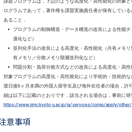
課題プログラムは，下記のような高度化・高性能化の対象と
ログラムであって，著作権を課題実施責任者が保有している
あること．
プログラムの制御構造・データ構造の改良による性能チ
適化など）
並列化手法の改良による高度化・高性能化（共有メモリ
有メモリ／分散メモリ階層並列化など）
問題分割・負荷分散方式などの改良による高度化・高性
対象プログラムの高度化・高性能化により学術的・技術的な
渡日後6ヶ月未満の外国人留学生及び海外在住者の場合，許
細は以下に記載のとおりです．該当される場合は，事前に研
https://www.iimc.kyoto-u.ac.jp/ja/services/comp/apply/other/
注意事項