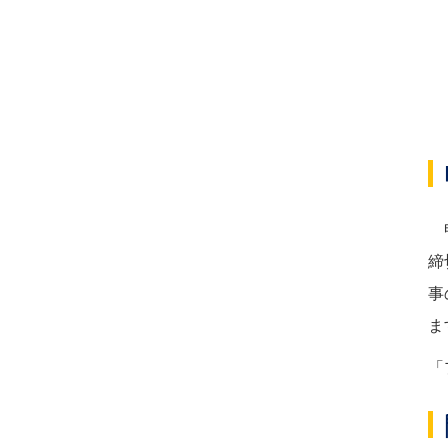
申
締
事
ま
「