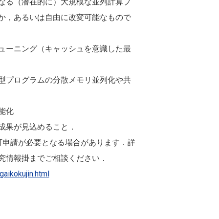
なる（潜在的に）大規模な並列計算プ
か，あるいは自由に改変可能なもので
ューニング（キャッシュを意識した最
型プログラムの分散メモリ並列化や共
能化
成果が見込めること．
可申請が必要となる場合があります．詳
究情報掛までご相談ください．
gaikokujin.html