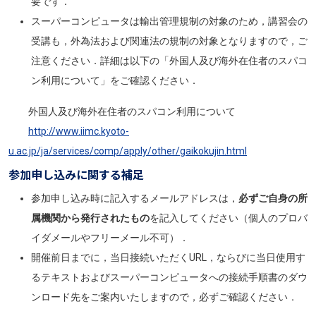
要です．
スーパーコンピュータは輸出管理規制の対象のため，講習会の
受講も，外為法および関連法の規制の対象となりますので，ご
注意ください．詳細は以下の「外国人及び海外在住者のスパコ
ン利用について」をご確認ください．
外国人及び海外在住者のスパコン利用について
http://www.iimc.kyoto-
u.ac.jp/ja/services/comp/apply/other/gaikokujin.html
参加申し込みに関する補足
参加申し込み時に記入するメールアドレスは，
必ずご自身の所
属機関から発行されたもの
を記入してください（個人のプロバ
イダメールやフリーメール不可）．
開催前日までに，当日接続いただくURL，ならびに当日使用す
るテキストおよびスーパーコンピュータへの接続手順書のダウ
ンロード先をご案内いたしますので，必ずご確認ください．