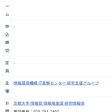
ー
ム
申
-
込
締
切
定
-
員
主
情報環境機構 IT基盤センター 研究支援グループ
催
お
京都大学 情報部 情報推進課 研究情報掛
問
電話番号：075-753-7407