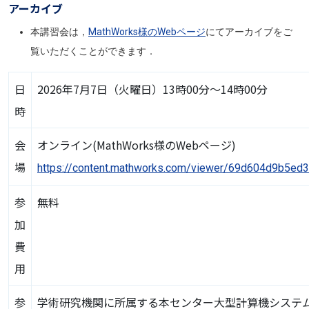
アーカイブ
本講習会は，
MathWorks様のWebページ
にてアーカイブをご
覧いただくことができます．
日
2026年7月7日（火曜日）13時00分～14時00分
時
会
オンライン(MathWorks様のWebページ)
場
https://content.mathworks.com/viewer/69d604d9b5ed
参
無料
加
費
用
参
学術研究機関に所属する本センター大型計算機システ