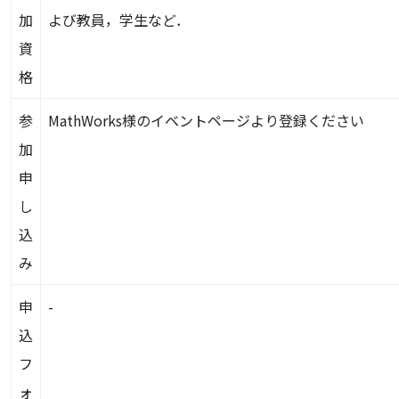
加
よび教員，学生など．
資
格
参
MathWorks様のイベントページより登録ください
加
申
し
込
み
申
-
込
フ
ォ