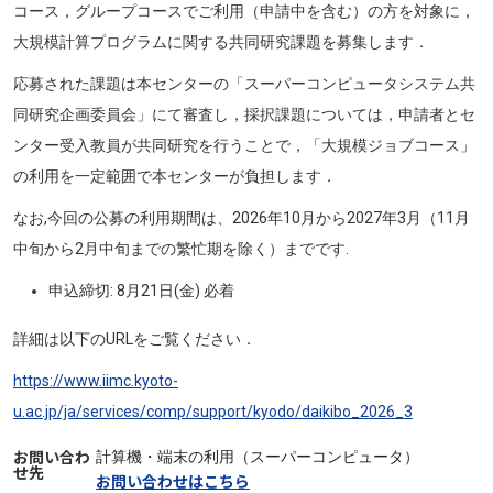
コース，グループコースでご利用（申請中を含む）の方を対象に，
大規模計算プログラムに関する共同研究課題を募集します．
応募された課題は本センターの「スーパーコンピュータシステム共
同研究企画委員会」にて審査し，採択課題については，申請者とセ
ンター受入教員が共同研究を行うことで，「大規模ジョブコース」
の利用を一定範囲で本センターが負担します．
なお,今回の公募の利用期間は、2026年10月から2027年3月（11月
中旬から2月中旬までの繁忙期を除く）までです.
申込締切: 8月21日(金) 必着
詳細は以下のURLをご覧ください．
https://www.iimc.kyoto-
u.ac.jp/ja/services/comp/support/kyodo/daikibo_2026_3
お問い合わ
計算機・端末の利用（スーパーコンピュータ）
せ先
お問い合わせはこちら