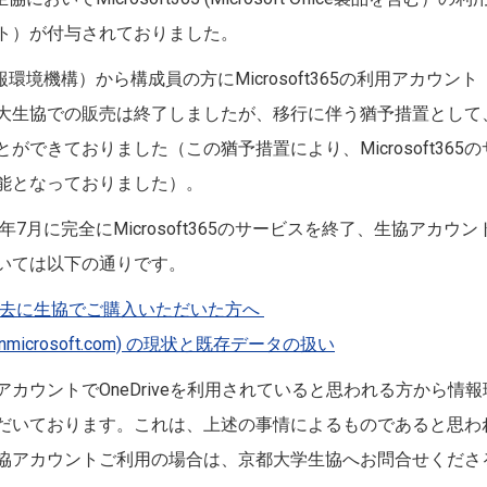
ト）が付与されておりました。
報環境機構）から構成員の方にMicrosoft365の利用アカウ
大生協での販売は終了しましたが、移行に伴う猶予措置として
ることができておりました（この猶予措置により、Microsoft365
能となっておりました）。
年7月に完全にMicrosoft365のサービスを終了、生協アカ
いては以下の通りです。
65を過去に生協でご購入いただいた方へ
coop.onmicrosoft.com) の現状と既存データの扱い
ウントでOneDriveを利用されていると思われる方から情報環境
いております。これは、上述の事情によるものであると思われます
協アカウントご利用の場合は、京都大学生協へお問合せくださ