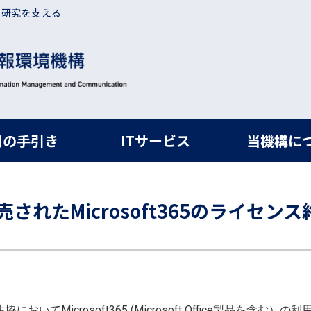
・研究を支える
ルナビ
用の手引き
ITサービス
当機構に
れたMicrosoft365のライセンス終
おいてMicrosoft365 (Microsoft Office製品を