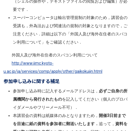
（シェルの操作や，テキストファイルの閲覧および編集）が必
要です．
スーパーコンピュータは輸出管理規制の対象のため，講習会の
受講も，外為法および関連法の規制の対象となりますので，ご
注意ください．詳細は以下の「外国人及び海外在住者のスパコ
ン利用について」をご確認ください．
外国人及び海外在住者のスパコン利用について
http://www.iimc.kyoto-
u.ac.jp/ja/services/comp/apply/other/gaikokujin.html
参加申し込みに関する補足
参加申し込み時に記入するメールアドレスは，
必ずご自身の所
属機関から発行されたもの
を記入してください（個人のプロバ
イダメールやフリーメール不可）．
本講習会の資料は紙媒体のみとなりますため，
開催3日前まで
を目途に紙の資料を参加者に郵送いたします．
追って，
資料を