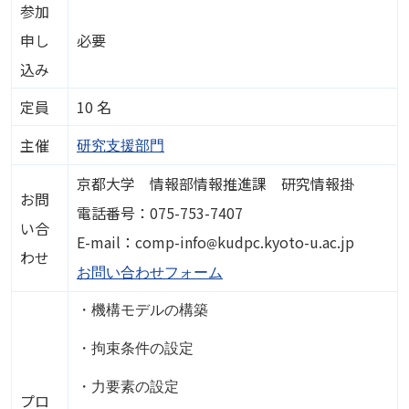
参加
申し
必要
込み
定員
10 名
主催
研究支援部門
京都大学 情報部情報推進課 研究情報掛
お問
電話番号：075-753-7407
い合
画像
E-mail：comp-info
kudpc.kyoto-u.ac.jp
わせ
お問い合わせフォーム
・機構モデルの構築
・拘束条件の設定
・力要素の設定
プロ