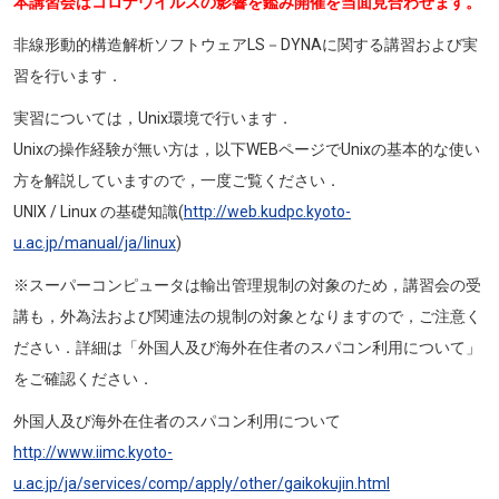
本講習会はコロナウイルスの影響を鑑み開催を当面見合わせます。
非線形動的構造解析ソフトウェアLS－DYNAに関する講習および実
習を行います．
実習については，Unix環境で行います．
Unixの操作経験が無い方は，以下WEBページでUnixの基本的な使い
方を解説していますので，一度ご覧ください．
UNIX / Linux の基礎知識(
http://web.kudpc.kyoto-
u.ac.jp/manual/ja/linux
)
※スーパーコンピュータは輸出管理規制の対象のため，講習会の受
講も，外為法および関連法の規制の対象となりますので，ご注意く
ださい．詳細は「外国人及び海外在住者のスパコン利用について」
をご確認ください．
外国人及び海外在住者のスパコン利用について
http://www.iimc.kyoto-
u.ac.jp/ja/services/comp/apply/other/gaikokujin.html