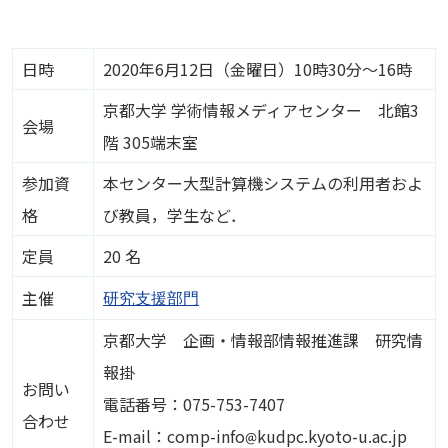
日時
2020年6月12日（金曜日）10時30分～16時
京都大学 学術情報メディアセンター 北館3
会場
階 305端末室
参加資
本センター大型計算機システムの利用者およ
格
び教員，学生など．
定員
20 名
主催
研究支援部門
京都大学 企画・情報部情報推進課 研究情
報掛
お問い
電話番号：075-753-7407
合わせ
画像
E-mail：comp-info
kudpc.kyoto-u.ac.jp