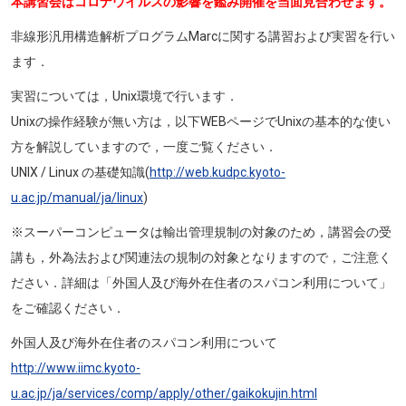
本講習会はコロナウイルスの影響を鑑み開催を当面見合わせます。
非線形汎用構造解析プログラムMarcに関する講習および実習を行い
ます．
実習については，Unix環境で行います．
Unixの操作経験が無い方は，以下WEBページでUnixの基本的な使い
方を解説していますので，一度ご覧ください．
UNIX / Linux の基礎知識(
http://web.kudpc.kyoto-
u.ac.jp/manual/ja/linux
)
※スーパーコンピュータは輸出管理規制の対象のため，講習会の受
講も，外為法および関連法の規制の対象となりますので，ご注意く
ださい．詳細は「外国人及び海外在住者のスパコン利用について」
をご確認ください．
外国人及び海外在住者のスパコン利用について
http://www.iimc.kyoto-
u.ac.jp/ja/services/comp/apply/other/gaikokujin.html