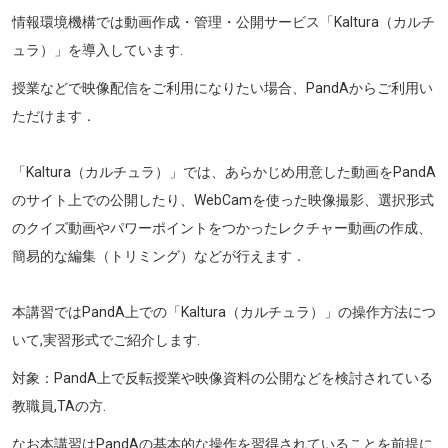
情報環境機構では動画作成・管理・公開サービス「Kaltura（カルチ
ュラ）」を導入しています.
授業などで映像配信をご利用になりたい場合、PandAからご利用い
ただけます．
「Kaltura（カルチュラ）」では、あらかじめ用意した動画をPandA
のサイト上での公開したり、WebCamを使った映像撮影、選択形式
のクイズ動画やパワーポイントをつかったレクチャー動画の作成、
簡易的な編集（トリミング）などが行えます．
本講習ではPandA上での「Kaltura（カルチュラ）」の操作方法につ
いて,実習形式でご紹介します.
対象：PandA上で反転授業や映像資料の公開などを検討されている
教職員,TAの方.
なお本講習はPandAの基本的な操作を習得されていることを前提に