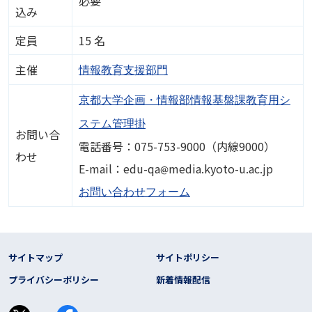
必要
込み
定員
15 名
主催
情報教育支援部門
京都大学企画・情報部情報基盤課教育用シ
ステム管理掛
お問い合
電話番号：075-753-9000（内線9000）
わせ
画像
E-mail：edu-qa
media.kyoto-u.ac.jp
お問い合わせフォーム
フッター リンク
サイトマップ
サイトポリシー
プライバシーポリシー
新着情報配信