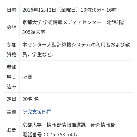
日時
2016年12月2日（金曜日）10時30分～16時
京都大学 学術情報メディアセンター 北館3階
会場
305端末室
参加
本センター大型計算機システムの利用者および教
資格
員，学生など．
参加
申し
必要
込み
定員
20名 名
主催
研究支援部門
京都大学 情報部情報推進課 研究情報掛
お問
電話番号：075-753-7407