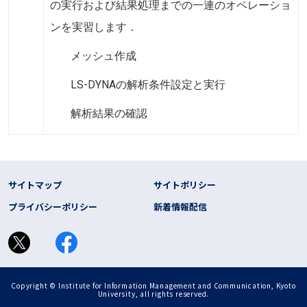
の実行および結果処理までの一連のオペレーショ
ンを実習します．
メッシュ作成
LS-DYNAの解析条件設定と実行
解析結果の確認
フッター リンク
サイトマップ
サイトポリシー
プライバシーポリシー
新着情報配信
Copyright © Institute for Information Management and Communication, Kyoto
University, all rights reserved.