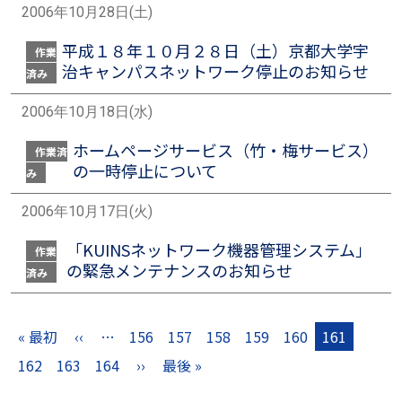
2006年10月28日(土)
平成１８年１０月２８日（土）京都大学宇
作業
治キャンパスネットワーク停止のお知らせ
済み
2006年10月18日(水)
ホームページサービス（竹・梅サービス）
作業済
の一時停止について
み
2006年10月17日(火)
「KUINSネットワーク機器管理システム」
作業
の緊急メンテナンスのお知らせ
済み
ページ送り
« 最初
‹‹
…
156
157
158
159
160
161
先頭ページ
前ページ
162
163
164
››
最後 »
次ページ
最終ページ