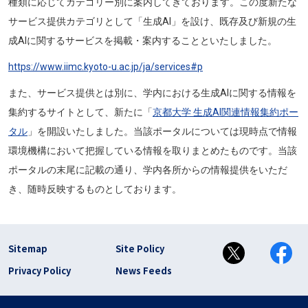
種類に応じてカテゴリー別に案内してきております。この度新たな
サービス提供カテゴリとして「生成AI」を設け、既存及び新規の生
成AIに関するサービスを掲載・案内することといたしました。
https://www.iimc.kyoto-u.ac.jp/ja/services#p
また、サービス提供とは別に、学内における生成AIに関する情報を
集約するサイトとして、新たに「
京都大学 生成AI関連情報集約ポー
タル
」を開設いたしました。当該ポータルについては現時点で情報
環境機構において把握している情報を取りまとめたものです。当該
ポータルの末尾に記載の通り、
学内各所からの情報提供をいただ
き、随時反映するものとしております。
フッター リンク(en)
Sitemap
Site Policy
Privacy Policy
News Feeds