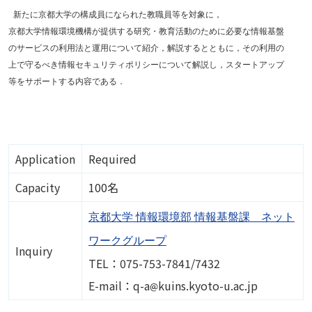
 新たに京都大学の構成員になられた教職員等を対象に，
京都大学情報環境機構が提供する研究・教育活動のために必要な情報基盤
のサービスの利用法と運用について紹介，解説するとともに，その利用の
上で守るべき情報セキュリティポリシーについて解説し，スタートアップ
等をサポートする内容である．
Application
Required
Capacity
100名
京都大学 情報環境部 情報基盤課 ネット
ワークグループ
Inquiry
TEL：075-753-7841/7432
Image
E-mail：q-a
kuins.kyoto-u.ac.jp