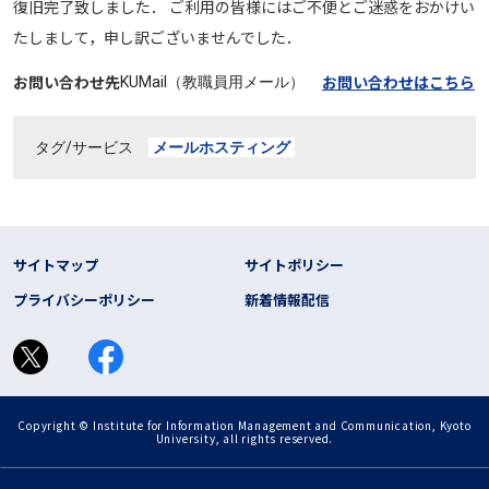
復旧完了致しました． ご利用の皆様にはご不便とご迷惑をおかけい
たしまして，申し訳ございませんでした．
お問い合わせ先
お問い合わせはこちら
KUMail（教職員用メール）
タグ/サービス
メールホスティング
フッター リンク
サイトマップ
サイトポリシー
プライバシーポリシー
新着情報配信
Copyright © Institute for Information Management and Communication, Kyoto
University, all rights reserved.