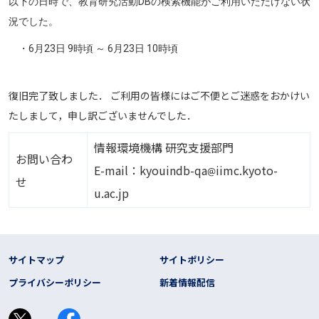
以下の日時で、教育研究活動DBの検索機能がご利用いただけない状
況でした。
・6月23日 9時頃 ～ 6月23日 10時頃
復旧完了致しました． ご利用の皆様にはご不便とご迷惑をおかけい
たしまして，申し訳ございませんでした．
情報環境機構 研究支援部門
お問い合わ
画像
E-mail：kyouindb-qa
iimc.kyoto-
せ
u.ac.jp
フッター リンク
サイトマップ
サイトポリシー
プライバシーポリシー
新着情報配信