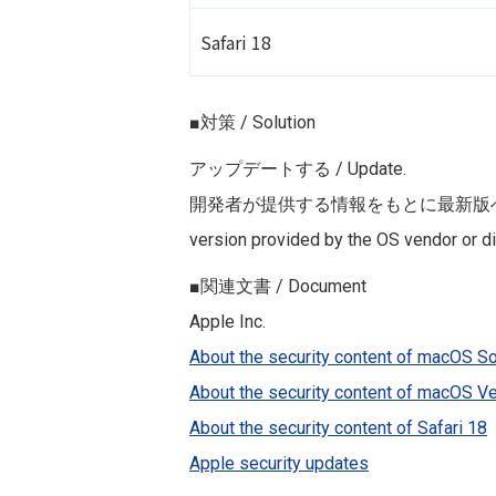
Safari 18
■対策 / Solution
アップデートする / Update.
開発者が提供する情報をもとに最新版
version provided by the OS vendor or di
■関連文書 / Document
Apple Inc.
About the security content of macOS S
About the security content of macOS Ve
About the security content of Safari 18
Apple security updates