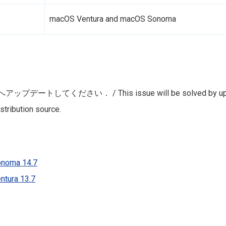
macOS
Ventura
and macOS
Sonoma
へアップデートしてください． /
This issue will be solved by up
stribution source.
onoma 14.7
ntura 13.7