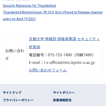
Security Advisories for Thunderbird
Thunderbird NotesVersion 78.10.0, first offered to Release channel
users on April 19,2021
京都大学 情報部 情報基盤課 セキュリティ
対策掛
お問い合わ
電話番号：075-753-7490（内線7490）
せ
画像
E-mail：i-s-office
iimc.kyoto-u.ac.jp
お問い合わせフォーム
フッター リンク
サイトマップ
サイトポリシー
プライバシーポリシー
新着情報配信