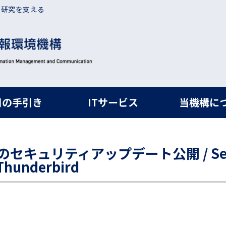
・研究を支える
ルナビ
用の手引き
ITサービス
当機構に
ird のセキュリティアップデート公開 / Secu
 Thunderbird