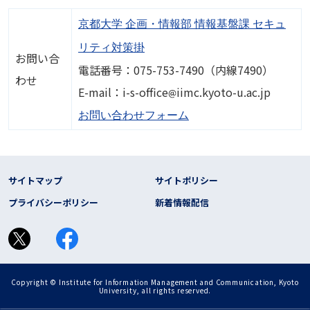
京都大学 企画・情報部 情報基盤課 セキュ
リティ対策掛
お問い合
電話番号：075-753-7490（内線7490）
わせ
画像
E-mail：i-s-office
iimc.kyoto-u.ac.jp
お問い合わせフォーム
フッター リンク
サイトマップ
サイトポリシー
プライバシーポリシー
新着情報配信
Copyright © Institute for Information Management and Communication, Kyoto
University, all rights reserved.