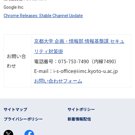
Google Inc.
Chrome Releases: Stable Channel Update
京都大学 企画・情報部 情報基盤課 セキュ
リティ対策掛
お問い合
電話番号：075-753-7490（内線7490）
わせ
画像
E-mail：i-s-office
iimc.kyoto-u.ac.jp
お問い合わせフォーム
フッター リンク
サイトマップ
サイトポリシー
プライバシーポリシー
新着情報配信