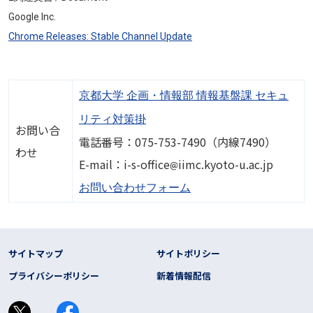
Google Inc.
Chrome Releases: Stable Channel Update
京都大学 企画・情報部 情報基盤課 セキュ
リティ対策掛
お問い合
電話番号：075-753-7490（内線7490）
わせ
画像
E-mail：i-s-office
iimc.kyoto-u.ac.jp
お問い合わせフォーム
フッター リンク
サイトマップ
サイトポリシー
プライバシーポリシー
新着情報配信