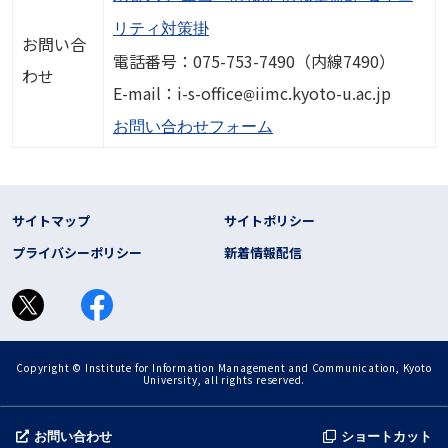
リティ対策掛
お問い合
電話番号：075-753-7490（内線7490）
わせ
画像
E-mail：i-s-office
iimc.kyoto-u.ac.jp
お問い合わせフォーム
フッター リンク
サイトマップ
サイトポリシー
プライバシーポリシー
新着情報配信
Copyright © Institute for Information Management and Communication, Kyoto
University, all rights reserved.
お問い合わせ
ショートカット