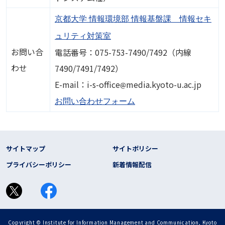
京都大学 情報環境部 情報基盤課 情報セキ
ュリティ対策室
お問い合
電話番号：075-753-7490/7492（内線
わせ
7490/7491/7492）
画像
E-mail：i-s-office
media.kyoto-u.ac.jp
お問い合わせフォーム
フッター リンク
サイトマップ
サイトポリシー
プライバシーポリシー
新着情報配信
Copyright © Institute for Information Management and Communication, Kyoto