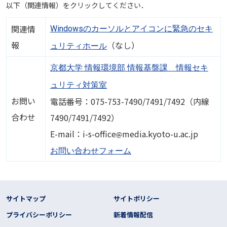
以下（関連情報）をクリックしてください．
関連情
Windowsのカーソルとアイコンに緊急のセキ
報
（なし）
ュリティホール
京都大学 情報環境部 情報基盤課 情報セキ
ュリティ対策室
お問い
電話番号：075-753-7490/7491/7492（内線
合わせ
7490/7491/7492）
画像
E-mail：i-s-office
media.kyoto-u.ac.jp
お問い合わせフォーム
フッター リンク
サイトマップ
サイトポリシー
プライバシーポリシー
新着情報配信