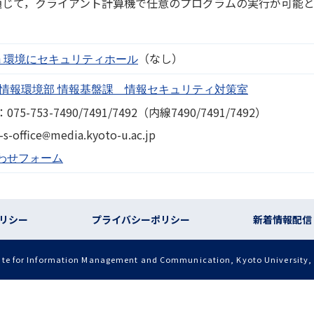
トを通じて，クライアント計算機で任意のプログラムの実行が可能
．
（なし）
Java 環境にセキュリティホール
 情報環境部 情報基盤課 情報セキュリティ対策室
5-753-7490/7491/7492（内線7490/7491/7492）
画像
s-office
media.kyoto-u.ac.jp
わせフォーム
リシー
プライバシーポリシー
新着情報配信
ute for Information Management and Communication, Kyoto University, a