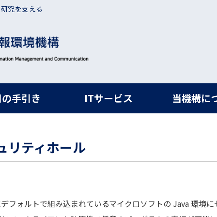
・研究を支える
ルナビ
用の手引き
ITサービス
当機構に
セキュリティホール
lorer にデフォルトで組み込まれているマイクロソフトの Java