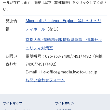
ールが存在します． 詳細は以下（関連情報）をクリックしてくださ
い．
関連情
Microsoft の Internet Explorer 等にセキュリ
報
（なし）
ティホール
京都大学 情報環境部 情報基盤課 情報セキ
ュリティ対策室
お問い
電話番号：075-753-7490/7491/7492（内線
合わせ
7490/7491/7492）
画像
E-mail：i-s-office
media.kyoto-u.ac.jp
お問い合わせフォーム
フッター リンク
サイトマップ
サイトポリシー