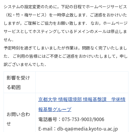
システムの設定変更のために，下記の日程でホームページサービス
（松・竹・梅サービス）を一時停止致します．ご迷惑をおかけいた
しますが，ご理解とご協力をお願い致します． なお，ホームページ
サービスとしてホスティングしているドメインのメールは停止しま
せん．
予定時刻を過ぎてしまいましたが作業は，問題なく完了いたしまし
た． ご利用の皆様にはご不便とご迷惑をおかけいたしまして，申し
訳ございませんでした．
影響を受け
る範囲
京都大学 情報環境部 情報基盤課 学術情
報基盤グループ
お問い合わ
電話番号：075-753-9003/9006
せ
画像
E-mail：db-qa
media.kyoto-u.ac.jp