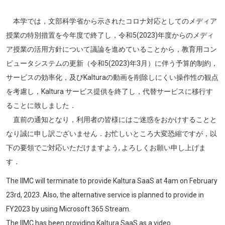
本学では，文部科学省から示されたコロナ対応としてのメディア
授業の特別措置を今年度で終了し，令和5(2023)年度からのメディ
ア授業の活用方針について議論を進めていることから，教育用コン
ピュータシステムの更新（令和5(2023)年3月）に伴う予算的制約，
サービスの効率化，及びKalturaの動画を削除しにくい操作性の観点
を考慮し，Kaltura サービス提供を終了し，代替サービスに移行す
ることに致しました．
直前の通知となり，利用者の皆様にはご迷惑をおかけすることと
なり誠に申し訳ございません．お忙しいところ大変恐縮ですが，以
下の要領でご対応いただけますよう, よろしくお願い申し上げま
す．
The IIMC will terminate to provide Kaltura SaaS at 4am on February
23rd, 2023. Also, the alternative service is planned to provide in
FY2023 by using Microsoft 365 Stream.
The IIMC has been providing Kaltura SaaS as a video