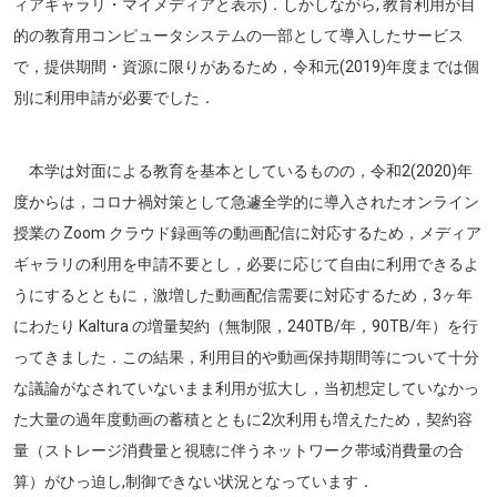
ィアギャラリ・マイメディアと表示)．しかしながら, 教育利用が目
的の教育用コンピュータシステムの一部として導入したサービス
で，提供期間・資源に限りがあるため，令和元(2019)年度までは個
別に利用申請が必要でした．
本学は対面による教育を基本としているものの，令和2(2020)年
度からは，コロナ禍対策として急遽全学的に導入されたオンライン
授業の Zoom クラウド録画等の動画配信に対応するため，メディア
ギャラリの利用を申請不要とし，必要に応じて自由に利用できるよ
うにするとともに，激増した動画配信需要に対応するため，3ヶ年
にわたり Kaltura の増量契約（無制限，240TB/年，90TB/年）を行
ってきました．この結果，利用目的や動画保持期間等について十分
な議論がなされていないまま利用が拡大し，当初想定していなかっ
た
大量の
過年度動画の蓄積とともに2次利用も増えたため，契約容
量（ストレージ消費量と視聴に伴うネットワーク帯域消費量の合
算）がひっ迫し,制御できない状況となっています．