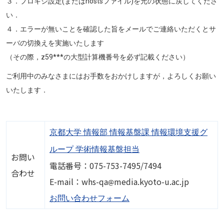
３．プロキシ設定(またはhostsファイル)を元の状態に戻してくださ
い．
４．エラーが無いことを確認した旨をメールでご連絡いただくとサ
ーバの切換えを実施いたします
（その際，z59***の大型計算機番号を必ず記載ください）
ご利用中のみなさまにはお手数をおかけしますが，よろしくお願い
いたします．
京都大学 情報部 情報基盤課 情報環境支援グ
ループ 学術情報基盤担当
お問い
電話番号：075-753-7495/7494
合わせ
画像
E-mail：whs-qa
media.kyoto-u.ac.jp
お問い合わせフォーム