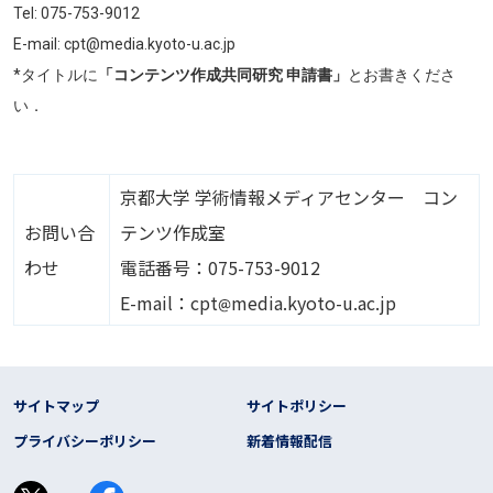
Tel: 075-753-9012
E-mail: cpt@media.kyoto-u.ac.jp
*タイトルに
「コンテンツ作成共同研究 申請書」
とお書きくださ
い．
京都大学 学術情報メディアセンター コン
お問い合
テンツ作成室
わせ
電話番号：075-753-9012
画像
E-mail：cpt
media.kyoto-u.ac.jp
フッター リンク
サイトマップ
サイトポリシー
プライバシーポリシー
新着情報配信