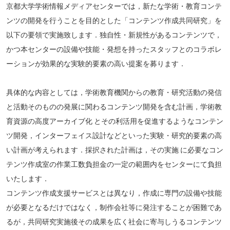
京都大学学術情報メディアセンターでは，新たな学術・教育コンテ
ンツの開発を行うことを目的とした「コンテンツ作成共同研究」を
以下の要領で実施致します．独自性・新規性があるコンテンツで，
かつ本センターの設備や技能・発想を持ったスタッフとのコラボレ
ーションが効果的な実験的要素の高い提案を募ります．
具体的な内容としては，学術教育機関からの教育・研究活動の発信
と活動そのものの発展に関わるコンテンツ開発を含む計画，学術教
育資源の高度アーカイブ化 とその利活用を促進するようなコンテン
ツ開発，インターフェイス設計などといった実験・研究的要素の高
い計画が考えられます．採択された計画は，その実施 に必要なコン
テンツ作成室の作業工数負担金の一定の範囲内をセンターにて負担
いたします．
コンテンツ作成支援サービスとは異なり，作成に専門の設備や技能
が必要となるだけではなく，制作会社等に発注することが困難であ
るが，共同研究実施後その成果を広く社会に寄与しうるコンテンツ