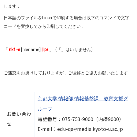
します．
日本語のファイルをLinuxで印刷する場合は以下のコマンドで文字
コードを変換してから印刷してください．
「
nkf -e
[filename]
| lpr
」 (「」はいりません)
ご迷惑をお掛けしておりますが，ご理解とご協力お願いたします．
京都大学 情報部 情報基盤課 教育支援グ
ループ
お問い合わ
電話番号：075-753-9000（内線9000）
せ
画像
E-mail：edu-qa
media.kyoto-u.ac.jp